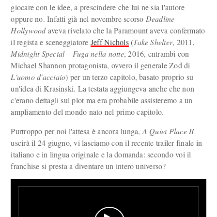
giocare con le idee, a prescindere che lui ne sia l'autore
oppure no. Infatti già nel novembre scorso
Deadline
Hollywood
aveva rivelato che la Paramount aveva confermato
il regista e sceneggiatore
Jeff Nichols
(
Take Shelter
, 2011,
Midnight Special – Fuga nella notte
, 2016, entrambi con
Michael Shannon protagonista, ovvero il generale Zod di
L'uomo d'acciaio
) per un terzo capitolo, basato proprio su
un'idea di Krasinski. La testata aggiungeva anche che non
c'erano dettagli sul plot ma era probabile assisteremo a un
ampliamento del mondo nato nel primo capitolo.
Purtroppo per noi l'attesa è ancora lunga,
A Quiet Place II
uscirà il 24 giugno, vi lasciamo con il recente trailer finale in
italiano e in lingua originale e la domanda: secondo voi il
franchise si presta a diventare un intero universo?