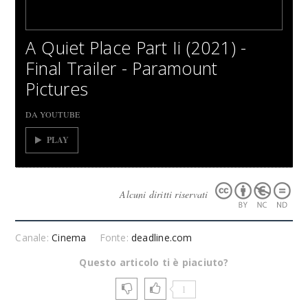
A Quiet Place Part Ii (2021) -
Final Trailer - Paramount
Pictures
DA YOUTUBE
PLAY
Alcuni diritti riservati
Canale:
Cinema
Fonte:
deadline.com
Questo articolo ti è piaciuto?
1