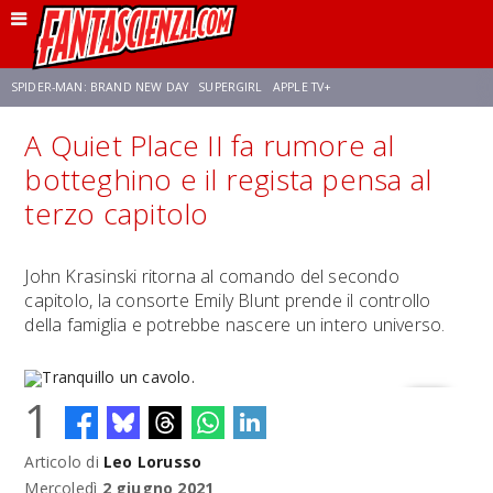
SPIDER-MAN: BRAND NEW DAY
SUPERGIRL
APPLE TV+
A Quiet Place II fa rumore al
FRANCO RICCIARDIELLO
ZENDAYA
STAR TREK
AVENGERS: DOOMSDAY
botteghino e il regista pensa al
terzo capitolo
NETFLIX
SADIE SINK
STAR TREK: STRANGE NEW WORLDS
John Krasinski ritorna al comando del secondo
capitolo, la consorte Emily Blunt prende il controllo
della famiglia e potrebbe nascere un intero universo.
1
Articolo di
Leo Lorusso
Tranquillo un cavolo.
Mercoledì
2 giugno 2021