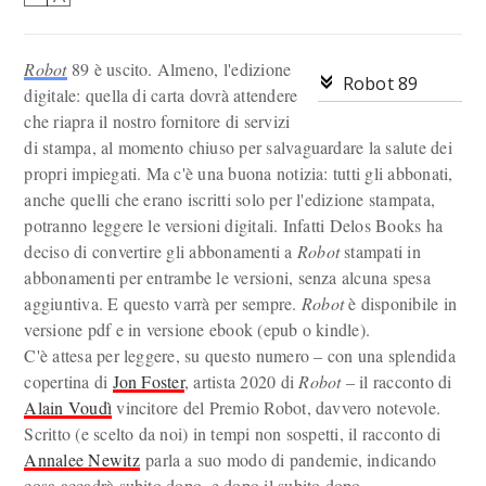
Robot
89 è uscito. Almeno, l'edizione
Robot 89
digitale: quella di carta dovrà attendere
che riapra il nostro fornitore di servizi
di stampa, al momento chiuso per salvaguardare la salute dei
propri impiegati. Ma c'è una buona notizia: tutti gli abbonati,
anche quelli che erano iscritti solo per l'edizione stampata,
potranno leggere le versioni digitali. Infatti Delos Books ha
deciso di convertire gli abbonamenti a
Robot
stampati in
abbonamenti per entrambe le versioni, senza alcuna spesa
aggiuntiva. E questo varrà per sempre.
Robot
è disponibile in
versione pdf e in versione ebook (epub o kindle).
C'è attesa per leggere, su questo numero – con una splendida
copertina di
Jon Foster
, artista 2020 di
Robot
– il racconto di
Alain Voudì
vincitore del Premio Robot, davvero notevole.
Scritto (e scelto da noi) in tempi non sospetti, il racconto di
Annalee Newitz
parla a suo modo di pandemie, indicando
cosa accadrà subito dopo, e dopo il subito dopo.