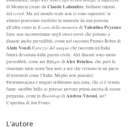
Claude Lalumière
di Montreal creato da
, brillante talento
del
weird
. Ma nel mondo reale non ci sono supereroi: se
almeno potessimo trasferire la memoria da una persona
Valentino Peyrano
all’altra come in
Il coro delle memorie
di
forse non incorreremmo negli stessi errori che portano a
disastri anche prevedibili, come nel racconto Premio Robot di
Alain Voudì
Il prezzo del sangue
che racconta un’Italia
futura devastata dalla guerra civile. Alri disastri sono meno
Alex Briatico
prevedibili, come nel
Rifugio
di
, che però fa
risuonare tante storie ben note a noi che viviamo in un paese
di terremoti come l’Italia. Meglio non pensarci:
#restiamoacasa e magari ordiniamo una cena, che ci è venuta
fame: sarebbe bello se potesse arrivare prima ancora di essere
Andrea Viscusi
preparata, come in
Bootstrap
di
, no?
Copertina di Jon Foster
L'autore