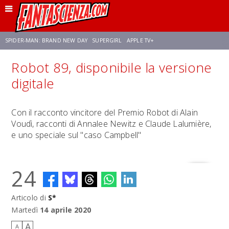
SPIDER-MAN: BRAND NEW DAY
SUPERGIRL
APPLE TV+
Robot 89, disponibile la versione
FRANCO RICCIARDIELLO
ZENDAYA
STAR TREK
AVENGERS: DOOMSDAY
digitale
NETFLIX
SADIE SINK
STAR TREK: STRANGE NEW WORLDS
Con il racconto vincitore del Premio Robot di Alain
Voudì, racconti di Annalee Newitz e Claude Lalumière,
e uno speciale sul "caso Campbell"
24
Articolo di
S*
Martedì
14 aprile 2020
A
A