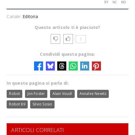
Canale:
Editoria
Questo articolo ti è piaciuto?
3
Condividi questa pagina:
In questa pagina si parla di:
Robot
Jon Foster
Alain Voudì
Annalee Newitz
Robot 89
Silvio Sosio
ARTICOLI CORRELATI