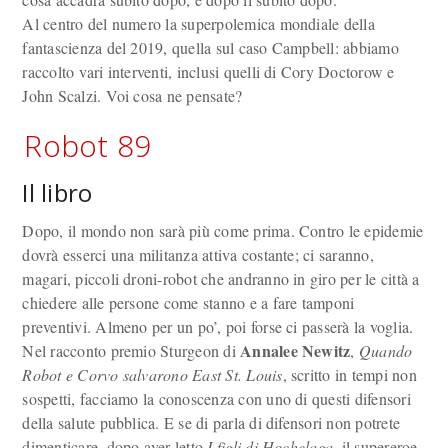
Al centro del numero la superpolemica mondiale della
fantascienza del 2019, quella sul caso Campbell: abbiamo
raccolto vari interventi, inclusi quelli di Cory Doctorow e
John Scalzi. Voi cosa ne pensate?
Robot 89
Il libro
Dopo, il mondo non sarà più come prima. Contro le epidemie
dovrà esserci una militanza attiva costante; ci saranno,
magari, piccoli droni-robot che andranno in giro per le città a
chiedere alle persone come stanno e a fare tamponi
preventivi. Almeno per un po’, poi forse ci passerà la voglia.
Annalee Newitz
Nel racconto premio Sturgeon di
,
Quando
Robot e Corvo salvarono East St. Louis
, scritto in tempi non
sospetti, facciamo la conoscenza con uno di questi difensori
della salute pubblica. E se di parla di difensori non potrete
dimenticare, dopo aver letto
I figli di Hochelaga
, il supereroe