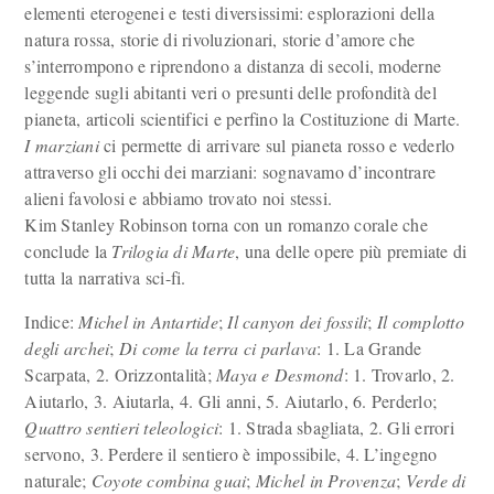
elementi eterogenei e testi diversissimi: esplorazioni della
natura rossa, storie di rivoluzionari, storie d’amore che
s’interrompono e riprendono a distanza di secoli, moderne
leggende sugli abitanti veri o presunti delle profondità del
pianeta, articoli scientifici e perfino la Costituzione di Marte.
I marziani
ci permette di arrivare sul pianeta rosso e vederlo
attraverso gli occhi dei marziani: sognavamo d’incontrare
alieni favolosi e abbiamo trovato noi stessi.
Kim Stanley Robinson torna con un romanzo corale che
conclude la
Trilogia di Marte
, una delle opere più premiate di
tutta la narrativa sci-fi.
Indice:
Michel in Antartide
;
Il canyon dei fossili
;
Il complotto
degli archei
;
Di come la terra ci parlava
: 1. La Grande
Scarpata, 2. Orizzontalità;
Maya e Desmond
: 1. Trovarlo, 2.
Aiutarlo, 3. Aiutarla, 4. Gli anni, 5. Aiutarlo, 6. Perderlo;
Quattro sentieri teleologici
: 1. Strada sbagliata, 2. Gli errori
servono, 3. Perdere il sentiero è impossibile, 4. L’ingegno
naturale;
Coyote combina guai
;
Michel in Provenza
;
Verde di