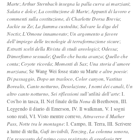
Marte
;
Arthur Sternbach insegna la palla curva ai marziani
;
Salata e dolce
;
La costituzione di Marte
;
Appunti di lavoro e
commenti sulla costituzione, di Charlotte Dorsa Brevia
;
Jackie su Zo
;
La fiamma custodita
;
Salvare la diga del
Noctis
;
L’Omone innamorato
;
Un argomento a favore
dell’impiego delle tecnologie di terraformazione sicure
;
Estratti scelti della Rivista di studi areologici
;
Odessa
;
Dimorfismo sessuale
;
Quello che basta avanza
;
Quello che
conta
;
Coyote ricorda
;
Momenti di Sax
;
Una storia d’amore
marziana
; Se Wang Wei fosse stato su Marte
e altre poesie
:
Di passaggio
,
Dopo un trasloco
,
Color canyon
,
Vastitas
Borealis
,
Canto notturno
,
Desolazione
,
I nomi dei canali
,
Un
altro canto notturno
,
Sei riflessioni sull’utilità dell’arte
: I.
Cos’ho in tasca, II. Nel finale della
Nona
di Beethoven, III.
Leggendo il diario di Emerson, IV. Il walkman, V. I sogni
sono reali, VI. Visto mentre correvo,
Attraverso il Mather
Pass
,
Notte tra le montagne
: I. Campo, II. Terra, III. Scrivere
a lume di stella,
Gufi invisibili
,
Tenzing
,
La colonna sonora
,
Un resoconto del primo caso registrato di areofagia
per