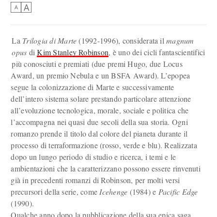
A
A
La
Trilogia di Marte
(1992-1996), considerata il
magnum
opus
di
Kim Stanley Robinson
, è uno dei cicli fantascientifici
più conosciuti e premiati (due premi Hugo, due Locus
Award, un premio Nebula e un BSFA Award). L’epopea
segue la colonizzazione di Marte e successivamente
dell’intero sistema solare prestando particolare attenzione
all’evoluzione tecnologica, morale, sociale e politica che
l’accompagna nei quasi due secoli della sua storia. Ogni
romanzo prende il titolo dal colore del pianeta durante il
processo di terraformazione (rosso, verde e blu). Realizzata
dopo un lungo periodo di studio e ricerca, i temi e le
ambientazioni che la caratterizzano possono essere rinvenuti
già in precedenti romanzi di Robinson, per molti versi
precursori della serie, come
Icehenge
(1984) e
Pacific Edge
(1990).
Qualche anno dopo la pubblicazione della sua epica saga