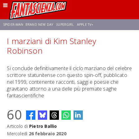
SPIDER-MAN: BRAND NEW DAY
SUPERGIRL
APPLE TV+
I marziani di Kim Stanley
FRANCO RICCIARDIELLO
ZENDAYA
STAR TREK
AVENGERS: DOOMSDAY
Robinson
NETFLIX
SADIE SINK
STAR TREK: STRANGE NEW WORLDS
Si conclude definitivamente il ciclo marziano del celebre
scrittore statunitense con questo spin-off, pubblicato
nel 1999, contenente racconti, saggi e poesie che
gravitano attorno a una delle più premiate saghe
fantascientifiche
60
Articolo di
Pietro Ballio
Mercoledì
26 febbraio 2020