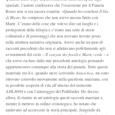
spaziale, l’autore confessava che l’ossessione per il Pianeta
Rosso non si era ancora esaurita: «Quando ho concluso
Il blu
di Marte
, ho compreso che non avevo ancora finito con
Marte. C’erano delle cose che volevo dire sui luoghi e i
protagonisti della trilogia e c’erano una serie di storie
collaterali e di personaggi che non avevano trovato posto
nella struttura narrativa originaria. Avevo anche un paio di
racconti precedenti che non si adattavano perfettamente agli
avvenimenti del ciclo –
Il canyon dei fossili
e
Marte verde
– e
che avevo escluso dalle mie precedenti antologie pensando
appartenessero comunque alla storia del pianeta. Tutto questo
materiale era lì e, quando stavo scrivendo
Antarctica
, mi sono
ritrovato coinvolto nuovamente nella questione marziana, con
la possibile scoperta di vita all’interno del meteorite
AHL8004 e con l’atterraggio del Pathfinder. Ho deciso,
allora, di riunire in un’antologia questi racconti marziani e,
mentre li mettevo in ordine cronologico, ho notato che
andavano ad accrescere la storia principale, fungendo da