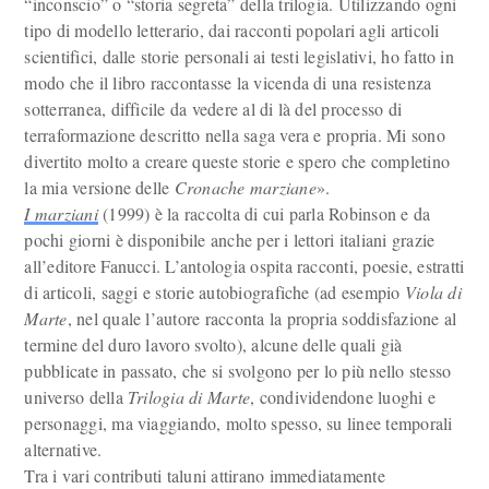
“inconscio” o “storia segreta” della trilogia. Utilizzando ogni
tipo di modello letterario, dai racconti popolari agli articoli
scientifici, dalle storie personali ai testi legislativi, ho fatto in
modo che il libro raccontasse la vicenda di una resistenza
sotterranea, difficile da vedere al di là del processo di
terraformazione descritto nella saga vera e propria. Mi sono
divertito molto a creare queste storie e spero che completino
la mia versione delle
Cronache marziane
».
I marziani
(1999) è la raccolta di cui parla Robinson e da
pochi giorni è disponibile anche per i lettori italiani grazie
all’editore Fanucci. L’antologia ospita racconti, poesie, estratti
di articoli, saggi e storie autobiografiche (ad esempio
Viola di
Marte
, nel quale l’autore racconta la propria soddisfazione al
termine del duro lavoro svolto), alcune delle quali già
pubblicate in passato, che si svolgono per lo più nello stesso
universo della
Trilogia di Marte
, condividendone luoghi e
personaggi, ma viaggiando, molto spesso, su linee temporali
alternative.
Tra i vari contributi taluni attirano immediatamente