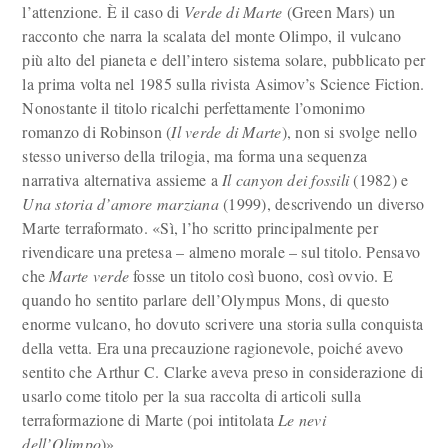
l’attenzione. È il caso di
Verde di Marte
(Green Mars) un
racconto che narra la scalata del monte Olimpo, il vulcano
più alto del pianeta e dell’intero sistema solare, pubblicato per
la prima volta nel 1985 sulla rivista Asimov’s Science Fiction.
Nonostante il titolo ricalchi perfettamente l’omonimo
romanzo di Robinson (
Il verde di Marte
), non si svolge nello
stesso universo della trilogia, ma forma una sequenza
narrativa alternativa assieme a
Il canyon dei fossili
(1982) e
Una storia d’amore marziana
(1999), descrivendo un diverso
Marte terraformato. «Sì, l’ho scritto principalmente per
rivendicare una pretesa – almeno morale – sul titolo. Pensavo
che
Marte verde
fosse un titolo così buono, così ovvio. E
quando ho sentito parlare dell’Olympus Mons, di questo
enorme vulcano, ho dovuto scrivere una storia sulla conquista
della vetta. Era una precauzione ragionevole, poiché avevo
sentito che Arthur C. Clarke aveva preso in considerazione di
usarlo come titolo per la sua raccolta di articoli sulla
terraformazione di Marte (poi intitolata
Le nevi
dell’Olimpo
)».