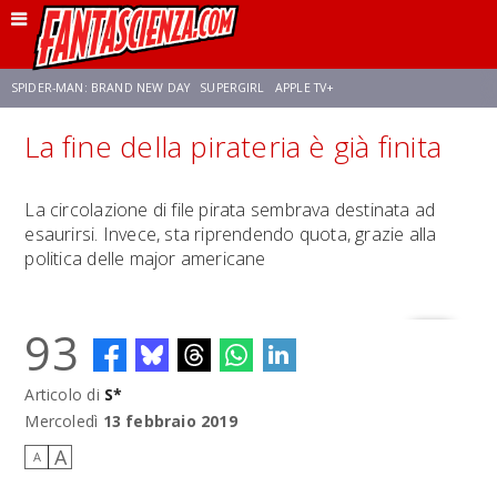
SPIDER-MAN: BRAND NEW DAY
SUPERGIRL
APPLE TV+
La fine della pirateria è già finita
FRANCO RICCIARDIELLO
ZENDAYA
STAR TREK
AVENGERS: DOOMSDAY
La circolazione di file pirata sembrava destinata ad
esaurirsi. Invece, sta riprendendo quota, grazie alla
NETFLIX
SADIE SINK
STAR TREK: STRANGE NEW WORLDS
politica delle major americane
93
Articolo di
S*
Mercoledì
13 febbraio 2019
A
A