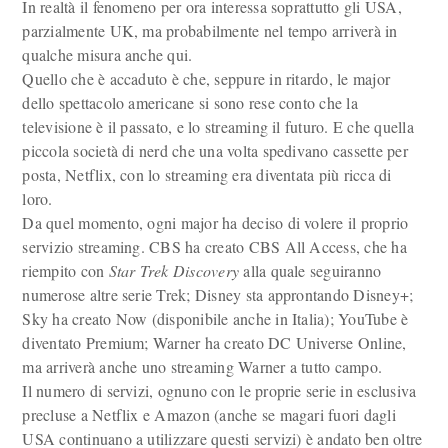
In realtà il fenomeno per ora interessa soprattutto gli USA,
parzialmente UK, ma probabilmente nel tempo arriverà in
qualche misura anche qui.
Quello che è accaduto è che, seppure in ritardo, le major
dello spettacolo americane si sono rese conto che la
televisione è il passato, e lo streaming il futuro. E che quella
piccola società di nerd che una volta spedivano cassette per
posta, Netflix, con lo streaming era diventata più ricca di
loro.
Da quel momento, ogni major ha deciso di volere il proprio
servizio streaming. CBS ha creato CBS All Access, che ha
riempito con
Star Trek Discovery
alla quale seguiranno
numerose altre serie Trek; Disney sta approntando Disney+;
Sky ha creato Now (disponibile anche in Italia); YouTube è
diventato Premium; Warner ha creato DC Universe Online,
ma arriverà anche uno streaming Warner a tutto campo.
Il numero di servizi, ognuno con le proprie serie in esclusiva
precluse a Netflix e Amazon (anche se magari fuori dagli
USA continuano a utilizzare questi servizi) è andato ben oltre