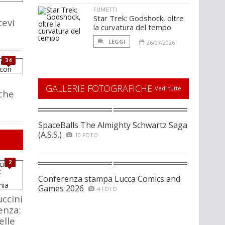
FUMETTI
Star Trek: Godshock, oltre
tevi
la curvatura del tempo
LEGGI
26/07/2026
34
GALLERIE FOTOGRAFICHE
Vedi tutte
che
SpaceBalls The Almighty Schwartz Saga
(A.S.S.)
10 FOTO
2
Conferenza stampa Lucca Comics and
Games 2026
4 FOTO
ccini
enza:
elle