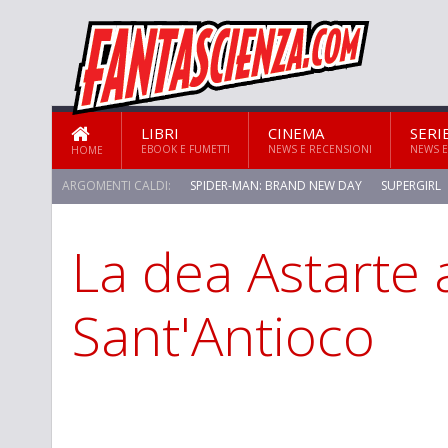
LIBRI
CINEMA
SERI
EBOOK E FUMETTI
NEWS E RECENSIONI
NEWS E
HOME
ARGOMENTI CALDI:
SPIDER-MAN: BRAND NEW DAY
SUPERGIRL
La dea Astarte 
STAR TREK: STRANGE NEW WORLDS
Sant'Antioco