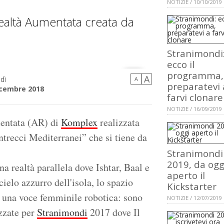
NOTIZIE / 10/10/2019
 Realtà Aumentata creata da
Stranimondi
ecco il
programma,
A
dì
A
preparatevi 
icembre 2018
farvi clonare
NOTIZIE / 16/09/2019
mentata (AR) di
Komplex
realizzata
ntrecci Mediterranei” che si tiene da
Stranimondi
2019, da ogg
 realtà parallela dove Ishtar, Baal e
aperto il
lo azzurro dell'isola, lo spazio
Kickstarter
a una voce femminile robotica: sono
NOTIZIE / 12/07/2019
izzate per
Stranimondi
2017 dove Il