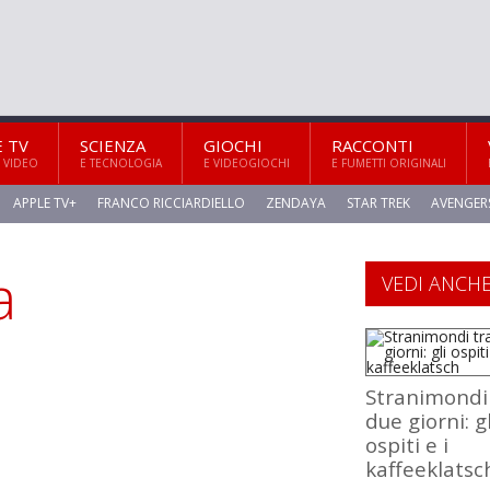
E TV
SCIENZA
GIOCHI
RACCONTI
 VIDEO
E TECNOLOGIA
E VIDEOGIOCHI
E FUMETTI ORIGINALI
APPLE TV+
FRANCO RICCIARDIELLO
ZENDAYA
STAR TREK
AVENGER
a
VEDI ANCH
Stranimondi
due giorni: gl
ospiti e i
kaffeeklatsc