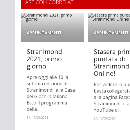
ARTICOLI CORRELATI
APPUNTAMENTI
APPUNTAMENTI
Stranimondi
Stasera pri
2021, primo
puntata di
giorno
Stranimond
Online!
Apre oggi alle 10 la
settima edizione di
Per vedere la pu
Stranimondi, alla Casa
basta collegarsi 
dei Giochi a Milano.
alla pagina Face
Ecco il programma
Stranimondi, o ai
della...
YouTube di...
S*, 11/09/2021
S*, 17/09/2020