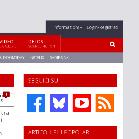
Informazioni
Login/Registrati
VIDEO
DELOS
E GALLERIE
SCIENCE FICTION
S: DOOMSDAY
NETFLIX
SADIE SINK
E
SEGUICI SU
1
 tra
i
ARTICOLI PIÙ POPOLARI
h