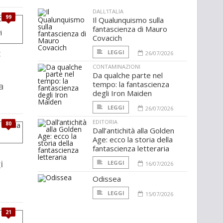
DALL'ITALIA
99
Il Qualunquismo sulla
fantascienza di Mauro
Covacich
:
LEGGI
26/07/2026
CONTAMINAZIONI
Da qualche parte nel
tempo: la fantascienza
a
degli Iron Maiden
LEGGI
26/07/2026
EDITORIA
80
Dall’antichità alla Golden
Age: ecco la storia della
fantascienza letteraria
i
LEGGI
16/07/2026
Odissea
LEGGI
15/07/2026
21