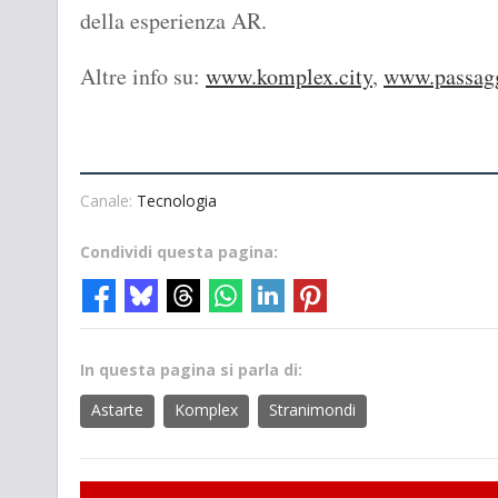
della esperienza AR.
Altre info su:
www.komplex.city
,
www.passagg
Canale:
Tecnologia
Condividi questa pagina:
In questa pagina si parla di:
Astarte
Komplex
Stranimondi