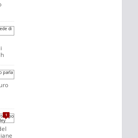
o
i
ch
uro
1
del
liane