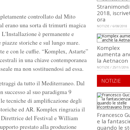
Stranimondi
2018, iscrive
mpletamente controllato dal Mito
ora
al erano una sorta di trimurti magica
NOTIZIE / 6/08/2018
. L'Installazione è permanente e
 piazze storiche e sul lungo mare.
Komplex
te e con le cuffie. “Komplex, Astarte”
aumenta an
ancestrali in una chiave contemporanea
la Aetnacon
useale ma non sostituendosi ad essa.
NOTIZIE / 25/11/2016
NOTIZIE
traggi da tutto il Mediterraneo. Dal
n successo al suo paradigma 9
e le tecniche di amplificazione degli
storiche ed AR. Komplex ringrazia il
Francesco Gu
irettrice del Festival e William
e la fantasci
supporto prestato alla produzione
quando le st