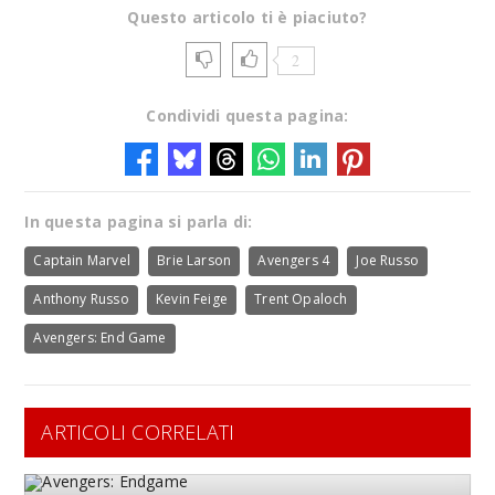
Questo articolo ti è piaciuto?
2
Condividi questa pagina:
In questa pagina si parla di:
Captain Marvel
Brie Larson
Avengers 4
Joe Russo
Anthony Russo
Kevin Feige
Trent Opaloch
Avengers: End Game
ARTICOLI CORRELATI