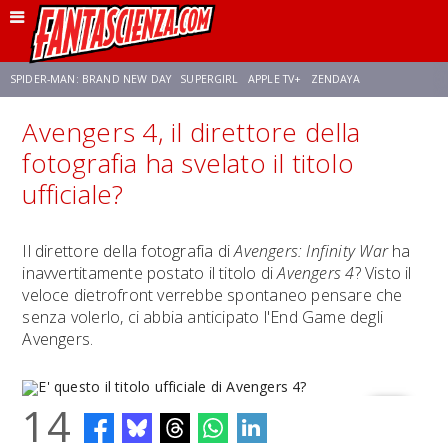
SPIDER-MAN: BRAND NEW DAY
SUPERGIRL
APPLE TV+
ZENDAYA
Avengers 4, il direttore della
FRANCO RICCIARDIELLO
AVENGERS: DOOMSDAY
STAR TREK
NETFLIX
fotografia ha svelato il titolo
ufficiale?
SADIE SINK
STAR TREK: STRANGE NEW WORLDS
Il direttore della fotografia di
Avengers: Infinity War
ha
inavvertitamente postato il titolo di
Avengers 4
? Visto il
veloce dietrofront verrebbe spontaneo pensare che
senza volerlo, ci abbia anticipato l'End Game degli
Avengers.
14