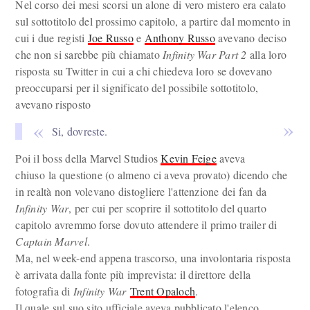
Nel corso dei mesi scorsi un alone di vero mistero era calato
sul sottotitolo del prossimo capitolo, a partire dal momento in
cui i due registi
Joe Russo
e
Anthony Russo
avevano deciso
che non si sarebbe più chiamato
Infinity War Part 2
alla loro
risposta su Twitter in cui a chi chiedeva loro se dovevano
preoccuparsi per il significato del possibile sottotitolo,
avevano risposto
Si, dovreste.
Poi il boss della Marvel Studios
Kevin Feige
aveva
chiuso la questione (o almeno ci aveva provato) dicendo che
in realtà non volevano distogliere l'attenzione dei fan da
Infinity War
, per cui per scoprire il sottotitolo del quarto
capitolo avremmo forse dovuto attendere il primo trailer di
Captain Marvel
.
Ma, nel week-end appena trascorso, una involontaria risposta
è arrivata dalla fonte più imprevista: il direttore della
fotografia di
Infinity War
Trent Opaloch
.
Il quale sul suo sito ufficiale aveva pubblicato l'elenco