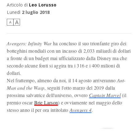
Articolo di
Leo Lorusso
E' questo il titolo ufficiale di Avengers 4?
Lunedì
2 luglio 2018
A
A
Avengers: Infinity War
ha concluso il suo trionfante giro dei
botteghini mondiali con un incasso di 2,033 miliardi di dollari
a fronte di un budget mai ufficializzato dalla Disney ma che
secondo alcune fonti si aggira tra i 316 e i 400 milioni di
dollari.
Nel frattempo, almeno da noi, il 14 agosto arriveranno
Ant-
Man and the Wasp
, seguiti l'otto marzo del 2019 dalla
prossima salvatrice dell'universo, ovvero
Captain Marvel
(il
premio oscar
Brie Larson
) e ovviamente nel maggio dello
stesso anno il per ora intitolato
Avengers 4
.