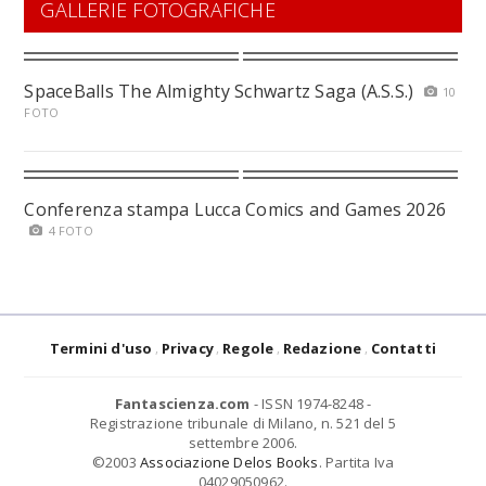
GALLERIE FOTOGRAFICHE
SpaceBalls The Almighty Schwartz Saga (A.S.S.)
10
FOTO
Conferenza stampa Lucca Comics and Games 2026
4 FOTO
Termini d'uso
Privacy
Regole
Redazione
Contatti
Fantascienza.com
- ISSN 1974-8248 -
Registrazione tribunale di Milano, n. 521 del 5
settembre 2006.
©2003
Associazione Delos Books
. Partita Iva
04029050962.