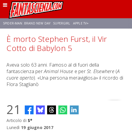
SPIDER-MAN: BRAND NEW DAY
SUPERGIRL
APPLE TV+
È morto Stephen Furst, il Vir
FRANCO RICCIARDIELLO
ZENDAYA
STAR TREK
AVENGERS: DOOMSDAY
Cotto di Babylon 5
NETFLIX
SADIE SINK
CELIA ROSE GOODING
Aveva solo 63 anni. Famoso al di fuori della
fantascienza per
Animal House
e per
St. Elsewhere
(
A
cuore aperto
). «Una persona meravigliosa» il ricordo di
Flora Staglianò
21
Articolo di
S*
Lunedì
19 giugno 2017