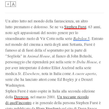
A
A
Un altro lutto nel mondo della fantascienza, un altro
lutto prematuro e doloroso. Se ne va
Stephen Furst
, 63 anni,
noto agli appassionati del nostro genere per lo
straordinario ruolo di Vir Cotto nella serie
Babylon 5
. Entrato
nel mondo del cinema a metà degli anni Settanta, Furst è
famoso al di fuori della sf soprattutto per la parte di
"Sogliola" in
Animal House
, al fianco di John Belushi,
personaggio che riprenderà poi nella serie tv
Delta House
, e
per aver interpretato il dottor Elliot Axelrod nella serie
medica
St. Elsewhere
, nota in Italia come
A cuore aperto
,
serie che ha lanciato attori come Ed Begley jr e Denzel
Washington.
Stphen Furst è stato ospite in Italia alla seconda edizione
della
Deepcon
, nel marzo 2001.
Un toccante ricordo
di quell'incontro
e in generale della persona Stephen Furst è
stato pubblicato da
Flora Staglianò
sul sito di Deep Space