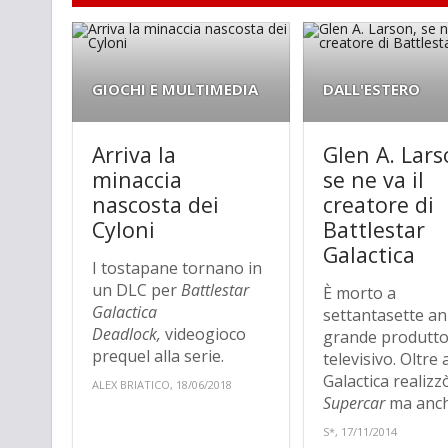
GIOCHI E MULTIMEDIA
DALL'ESTERO
Arriva la
Glen A. Lars
minaccia
se ne va il
nascosta dei
creatore di
Cyloni
Battlestar
Galactica
I tostapane tornano in
un DLC per
Battlestar
È morto a
Galactica
settantasette ann
Deadlock,
videogioco
grande produtt
prequel alla serie.
televisivo. Oltre 
Galactica realizz
ALEX BRIATICO, 18/06/2018
Supercar
ma anche
S*, 17/11/2014