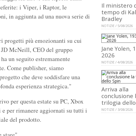
Il ministero 
eferite: i Viper, i Raptor, le
tempo di Ka
oni, in aggiunta ad una nuova serie di
Bradley
NOTIZIE / 5/08/2026
ri progetti più emozionanti su cui
Jane Yolen, 
a JD McNeill, CEO del gruppo
2026
ha un seguito estremamente
NOTIZIE / 4/08/2026
lte. Come publisher, siamo
 progetto che deve soddisfare una
fonda esperienza strategica."
Arriva alla
conclusione 
rrivo per questa estate su PC, Xbox
trilogia dell
 e per rimanere aggiornati su tutti i
NOTIZIE / 3/08/2026
iale del prodotto.
 stare"