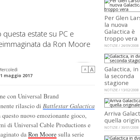
Per Glen La
la nuova
Galactica è
o questa estate su PC e
troppo vera
va reimmaginata da Ron Moore
NOTIZIE / 24/09/2008
Galactica, in
A
ercoledì
A
la seconda
1 maggio 2017
stagione
NOTIZIE / 13/02/2008
one con Universal Brand
nente rilascio di
Battlestar Galactica
Arriva Galact
In questo nuovo emozionante gioco,
quella origin
remi di Universal Cable Productions e
NOTIZIE / 30/01/2008
maginato da
Ron Moore
sulla serie