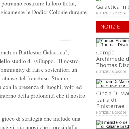
i potranno costruire la loro flotta,
Galactica in
tegicamente le Dodici Colonie durante
NOTIZIE / 3/01/2006
NOTIZIE
nati di Battlestar Galactica",
Campo
Archimede d
dello studio di sviluppo. "Il nostro
Thomas Dis
community di fan e sostenitori un
NOTIZIE / 6/08/2026
 chiave del franchise. Stiamo
 con la presenza di luoghi, volti ed
Cinzia Di Ma
'interno della profondità che il nostro
parla di
Finisterrae
NOTIZIE / 6/08/2026
gioco di strategia che include una
naggi, sia nuovi che ripresi dalla