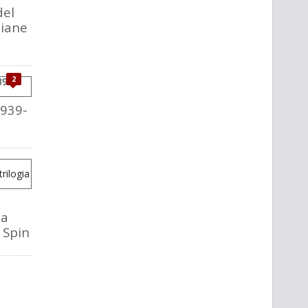
del
liane
2
1939-
la
o Spin