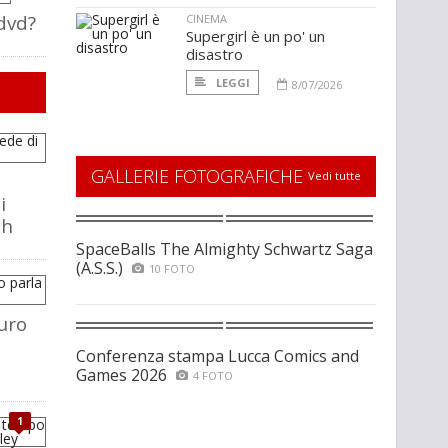
 dvd?
CINEMA
Supergirl è un po' un
disastro
LEGGI
8/07/2026
GALLERIE FOTOGRAFICHE
Vedi tutte
i
ch
SpaceBalls The Almighty Schwartz Saga
(A.S.S.)
10 FOTO
uro
Conferenza stampa Lucca Comics and
Games 2026
4 FOTO
1