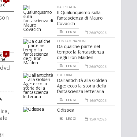
DALL'ITALIA
Il Qualunquismo sulla
rson
fantascienza di Mauro
Covacich
LEGGI
26/07/2026
CONTAMINAZIONI
Da qualche parte nel
tempo: la fantascienza
8
degli Iron Maiden
 dvd
LEGGI
26/07/2026
EDITORIA
Dall’antichità alla Golden
Age: ecco la storia della
fantascienza letteraria
LEGGI
16/07/2026
Odissea
ica,
ale
LEGGI
15/07/2026