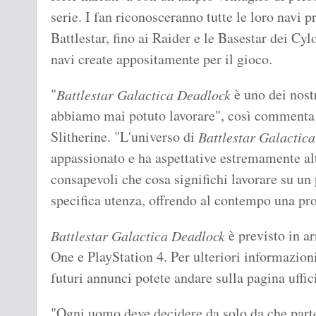
serie. I fan riconosceranno tutte le loro navi pr
Battlestar, fino ai Raider e le Basestar dei Cyl
navi create appositamente per il gioco.
"
è uno dei nost
Battlestar Galactica Deadlock
abbiamo mai potuto lavorare", così comment
Slitherine. "L'universo di
Battlestar Galactica
appassionato e ha aspettative estremamente a
consapevoli che cosa significhi lavorare su un
specifica utenza, offrendo al contempo una pro
è previsto in a
Battlestar Galactica Deadlock
One e PlayStation 4. Per ulteriori informazioni
futuri annunci potete andare sulla pagina uffic
"Ogni uomo deve decidere da solo da che parte