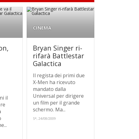
CINEMA
on,
Bryan Singer ri-
rifarà Battlestar
Galactica
Il regista dei primi due
X-Men ha ricevuto
mandato dalla
Universal per dirigere
i il
un film per il grande
ore
schermo. Ma...
a
ò
S*, 24/08/2009
...