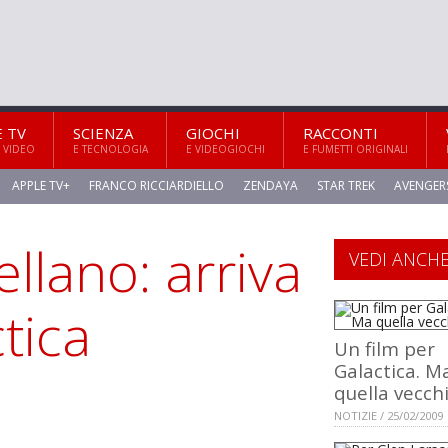
E TV
SCIENZA
GIOCHI
RACCONTI
 VIDEO
E TECNOLOGIA
E VIDEOGIOCHI
E FUMETTI ORIGINALI
APPLE TV+
FRANCO RICCIARDIELLO
ZENDAYA
STAR TREK
AVENGER
bellano: arriva
VEDI ANCH
tica
Un film per
Galactica. M
quella vecch
NOTIZIE / 25/02/2009