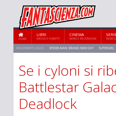
LIBRI
CINEMA
SERI
EBOOK E FUMETTI
NEWS E RECENSIONI
NEWS E
HOME
ARGOMENTI CALDI:
SPIDER-MAN: BRAND NEW DAY
SUPERGIRL
Se i cyloni si ri
Battlestar Galac
Deadlock