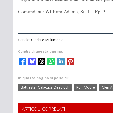
Comandante William Adama, St. 1 – Ep. 3
Canale:
Giochi e Multimedia
Condividi questa pagina:
In questa pagina si parla di:
Battlestar Galactica Deadlock
Ron Moore
Glen A
ARTICOLI CORRELATI