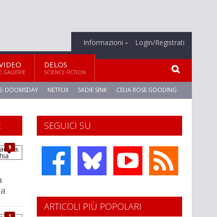
Informazioni
Login/Registrati
VIDEO
DELOS
E GALLERIE
SCIENCE FICTION
S: DOOMSDAY
NETFLIX
SADIE SINK
CELIA ROSE GOODING
E
SEGUICI SU
9
a
ia
ARTICOLI PIÙ POPOLARI
1