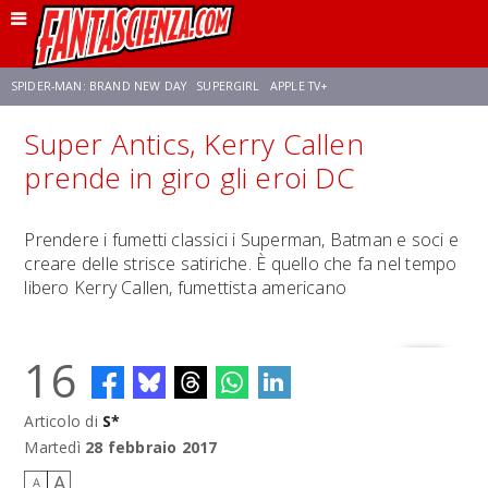
SPIDER-MAN: BRAND NEW DAY
SUPERGIRL
APPLE TV+
Super Antics, Kerry Callen
FRANCO RICCIARDIELLO
ZENDAYA
STAR TREK
AVENGERS: DOOMSDAY
prende in giro gli eroi DC
NETFLIX
SADIE SINK
CELIA ROSE GOODING
Prendere i fumetti classici i Superman, Batman e soci e
creare delle strisce satiriche. È quello che fa nel tempo
libero Kerry Callen, fumettista americano
16
Articolo di
S*
Martedì
28 febbraio 2017
A
A