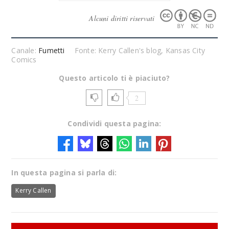
Alcuni diritti riservati
Canale:
Fumetti
Fonte: Kerry Callen's blog, Kansas City
Comics
Questo articolo ti è piaciuto?
2
Condividi questa pagina:
In questa pagina si parla di:
Kerry Callen