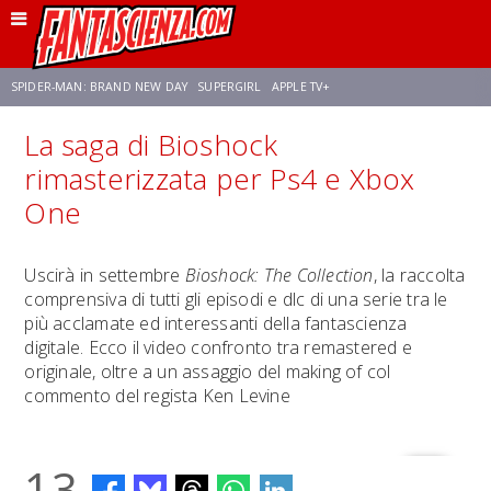
SPIDER-MAN: BRAND NEW DAY
SUPERGIRL
APPLE TV+
La saga di Bioshock
FRANCO RICCIARDIELLO
ZENDAYA
STAR TREK
AVENGERS: DOOMSDAY
rimasterizzata per Ps4 e Xbox
One
NETFLIX
SADIE SINK
STAR TREK: STRANGE NEW WORLDS
Uscirà in settembre
Bioshock: The Collection
, la raccolta
comprensiva di tutti gli episodi e dlc di una serie tra le
più acclamate ed interessanti della fantascienza
digitale. Ecco il video confronto tra remastered e
originale, oltre a un assaggio del making of col
commento del regista Ken Levine
13