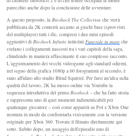
di carattere filosofico, c'è di che tenere occupata la mente
parecchio anche dopo la conclusione delle avventure.
A questo proposito, la
Bioshock The Collection
che verrà
pubblicata da 2K conterrà accanto ai giochi base (sprovvisti
del multiplayer) tutti i dlc, compresi i due mini episodi
aggiuntivi di
Bioshock Infinite
intitolati
Funerale in mare
che
svelano i collegamenti nascosti tra i vari capitoli della saga,
chiudendo in maniera affascinante il suo complesso racconto.
L'aggiornamento dei vecchi videogame agli standard odierni,
nel segno della grafica 1080p a 60 fotogrammi al secondo, è
stato affidato allo studio Blind Squirrel. Per farsi un'idea sulla
qualità del lavoro, 2K ha messo online via Youtube la
sequenza introduttiva del primo
Bioshock
– che ha fatto storia
e rappresenta uno di quei momenti indimenticabili per
qualunque giocatore – così come apparirà su Ps4 e Xbox One
montata in modo da confrontarla visivamente con la versione
originale per Xbox 360. Trovate il filmato direttamente qui
sotto. Subito dopo, un assaggio dell'episodio uno di