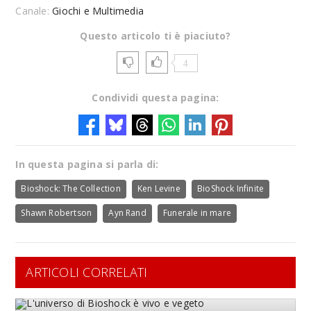
Canale:
Giochi e Multimedia
Questo articolo ti è piaciuto?
4
Condividi questa pagina:
In questa pagina si parla di:
Bioshock: The Collection
Ken Levine
BioShock Infinite
Shawn Robertson
Ayn Rand
Funerale in mare
ARTICOLI CORRELATI