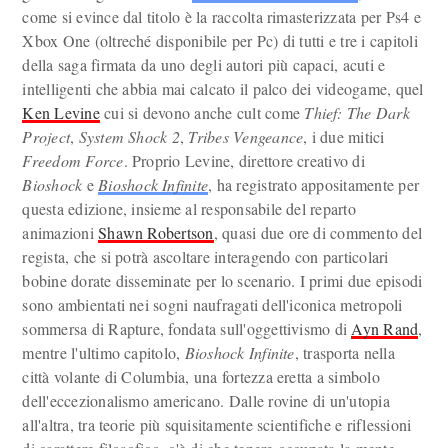
come si evince dal titolo è la raccolta rimasterizzata per Ps4 e
Xbox One (oltreché disponibile per Pc) di tutti e tre i capitoli
della saga firmata da uno degli autori più capaci, acuti e
intelligenti che abbia mai calcato il palco dei videogame, quel
Ken Levine
cui si devono anche cult come
Thief: The Dark
Project
,
System Shock 2
,
Tribes Vengeance
, i due mitici
Freedom Force
. Proprio Levine, direttore creativo di
Bioshock
e
Bioshock Infinite
, ha registrato appositamente per
questa edizione, insieme al responsabile del reparto
animazioni
Shawn Robertson
, quasi due ore di commento del
regista, che si potrà ascoltare interagendo con particolari
bobine dorate disseminate per lo scenario. I primi due episodi
sono ambientati nei sogni naufragati dell'iconica metropoli
sommersa di Rapture, fondata sull'oggettivismo di
Ayn Rand
,
mentre l'ultimo capitolo,
Bioshock Infinite
, trasporta nella
città volante di Columbia, una fortezza eretta a simbolo
dell'eccezionalismo americano. Dalle rovine di un'utopia
all'altra, tra teorie più squisitamente scientifiche e riflessioni