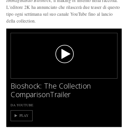
Immaginando Bioshock
, il making of inserito nella raccolta.
L'editore 2K ha annunciato che rilascerà due teaser di questo
tipo ogni settimana sul suo canale YouTube fino al lancio
della collection.
Bioshock: The Collection
ComparisonTrailer
DA YOUTUBE
PLAY