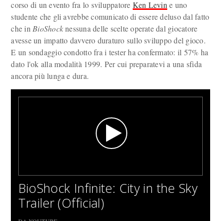
corso di un evento fra lo sviluppatore
Ken Levin
e uno
studente che gli avrebbe comunicato di essere deluso dal fatto
che in
BioShock
nessuna delle scelte operate dal giocatore
avesse un impatto davvero duraturo sullo sviluppo del gioco.
E un sondaggio condotto fra i tester ha confermato: il 57% ha
dato l'ok alla modalità 1999. Per cui preparatevi a una sfida
ancora più lunga e dura.
BioShock Infinite: City in the Sky
Trailer (Official)