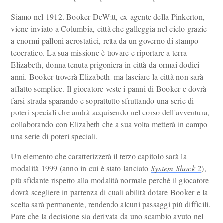
Siamo nel 1912. Booker DeWitt, ex-agente della Pinkerton,
viene inviato a Columbia, città che galleggia nel cielo grazie
a enormi palloni aerostatici, retta da un governo di stampo
teocratico. La sua missione è trovare e riportare a terra
Elizabeth, donna tenuta prigoniera in città da ormai dodici
anni. Booker troverà Elizabeth, ma lasciare la città non sarà
affatto semplice. Il giocatore veste i panni di Booker e dovrà
farsi strada sparando e soprattutto sfruttando una serie di
poteri speciali che andrà acquisendo nel corso dell'avventura,
collaborando con Elizabeth che a sua volta metterà in campo
una serie di poteri speciali.
Un elemento che caratterizzerà il terzo capitolo sarà la
modalità 1999 (anno in cui è stato lanciato
System Shock 2
),
più sfidante rispetto alla modalità normale perché il giocatore
dovrà scegliere in partenza di quali abilità dotare Booker e la
scelta sarà permanente, rendendo alcuni passaggi più difficili.
Pare che la decisione sia derivata da uno scambio avuto nel