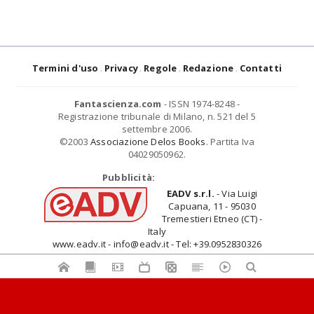
Termini d'uso
Privacy
Regole
Redazione
Contatti
Fantascienza.com
- ISSN 1974-8248 -
Registrazione tribunale di Milano, n. 521 del 5
settembre 2006.
©2003
Associazione Delos Books
. Partita Iva
04029050962.
Pubblicità:
EADV s.r.l.
- Via Luigi
Capuana, 11 - 95030
Tremestieri Etneo (CT) -
Italy
www.eadv.it - info@eadv.it - Tel: +39.0952830326