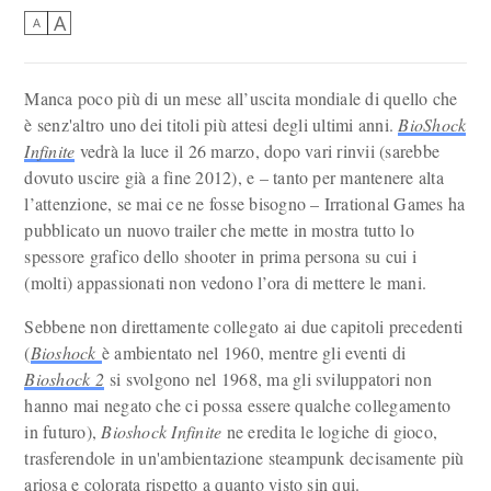
A
A
Manca poco più di un mese all’uscita mondiale di quello che
è senz'altro uno dei titoli più attesi degli ultimi anni.
BioShock
Infinite
vedrà la luce il 26 marzo, dopo vari rinvii (sarebbe
dovuto uscire già a fine 2012), e – tanto per mantenere alta
l’attenzione, se mai ce ne fosse bisogno – Irrational Games ha
pubblicato un nuovo trailer che mette in mostra tutto lo
spessore grafico dello shooter in prima persona su cui i
(molti) appassionati non vedono l’ora di mettere le mani.
Sebbene non direttamente collegato ai due capitoli precedenti
(
Bioshock
è ambientato nel 1960, mentre gli eventi di
Bioshock 2
si svolgono nel 1968, ma gli sviluppatori non
hanno mai negato che ci possa essere qualche collegamento
in futuro),
Bioshock Infinite
ne eredita le logiche di gioco,
trasferendole in un'ambientazione steampunk decisamente più
ariosa e colorata rispetto a quanto visto sin qui.