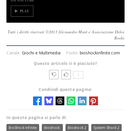
DA YOUTUBE
PLAY
Tutti i diritti riservati ©2013 Alessandro Murè e Associazione Delos
Books
Canale:
Giochi e Multimedia
Fonte:
bioshockinfinite.com
Questo articolo ti è piaciuto?
3
Condividi questa pagina:
In questa pagina si parla di:
BioShock Infinite
Bioshock
Bioshock 2
System Shock 2