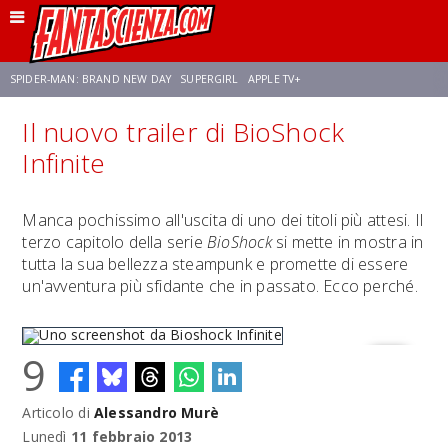
SPIDER-MAN: BRAND NEW DAY
SUPERGIRL
APPLE TV+
Il nuovo trailer di BioShock
FRANCO RICCIARDIELLO
ZENDAYA
STAR TREK
AVENGERS: DOOMSDAY
Infinite
NETFLIX
SADIE SINK
STAR TREK: STRANGE NEW WORLDS
Manca pochissimo all'uscita di uno dei titoli più attesi. Il
terzo capitolo della serie
BioShock
si mette in mostra in
tutta la sua bellezza steampunk e promette di essere
un'avventura più sfidante che in passato. Ecco perché.
9
Articolo di
Alessandro Murè
Uno screenshot da Bioshock Infinite
Lunedì
11 febbraio 2013