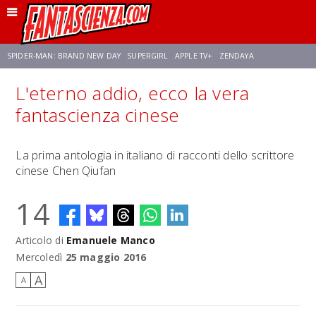
SPIDER-MAN: BRAND NEW DAY
SUPERGIRL
APPLE TV+
ZENDAYA
L'eterno addio, ecco la vera
FRANCO RICCIARDIELLO
AVENGERS: DOOMSDAY
STAR TREK
NETFLIX
fantascienza cinese
SADIE SINK
STAR TREK: STRANGE NEW WORLDS
La prima antologia in italiano di racconti dello scrittore
cinese Chen Qiufan
14
Articolo di
Emanuele Manco
Mercoledì
25 maggio 2016
A
A