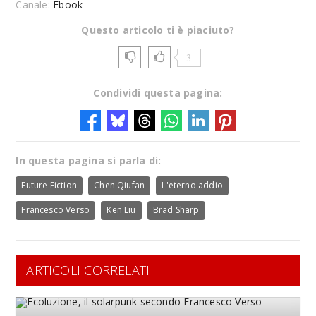
Canale:
Ebook
Questo articolo ti è piaciuto?
3
Condividi questa pagina:
In questa pagina si parla di:
Future Fiction
Chen Qiufan
L'eterno addio
Francesco Verso
Ken Liu
Brad Sharp
ARTICOLI CORRELATI