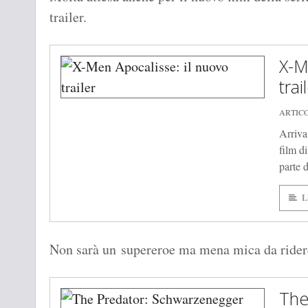
trailer.
X-M
trai
ARTICO
Arriva 
film d
parte d
L
Non sarà un supereroe ma mena mica da ridere
The