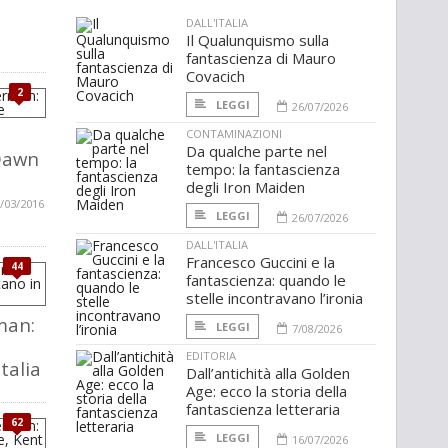
DALL'ITALIA
Il Qualunquismo sulla
fantascienza di Mauro
Covacich
2
LEGGI
26/07/2026
CONTAMINAZIONI
Da qualche parte nel
Dawn
tempo: la fantascienza
degli Iron Maiden
/03/2016
LEGGI
26/07/2026
DALL'ITALIA
Francesco Guccini e la
44
fantascienza: quando le
stelle incontravano l’ironia
man:
LEGGI
7/08/2026
EDITORIA
talia
Dall’antichità alla Golden
Age: ecco la storia della
fantascienza letteraria
62
LEGGI
16/07/2026