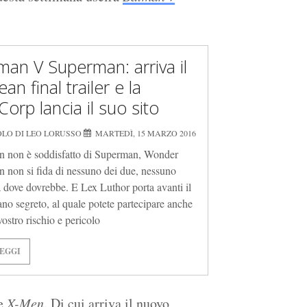
man V Superman: arriva il
an final trailer e la
Corp lancia il suo sito
OLO DI LEO LORUSSO
MARTEDÌ, 15 MARZO 2016
 non è soddisfatto di Superman, Wonder
non si fida di nessuno dei due, nessuno
 dove dovrebbe. E Lex Luthor porta avanti il
ano segreto, al quale potete partecipare anche
vostro rischio e pericolo
EGGI
ie
X-Men
. Di cui arriva il nuovo