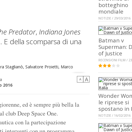
botteghino
mondiale
NOTIZIE / 29/03/2016
he Predator
,
Indiana Jones
. E della scomparsa di una
Batman v
Superman: 
of Justice
RECENSIONI FILM / 23
A
a
A
o 2016
Salvatore Proietti, Marco Passarello… e David
Wonder Wo
le riprese si
iorenne, ed è sempre più bella la
spostano in I
dal club Deep Space One.
NOTIZIE / 16/02/2016
autica con la partecipazione
anti interventi con un programma