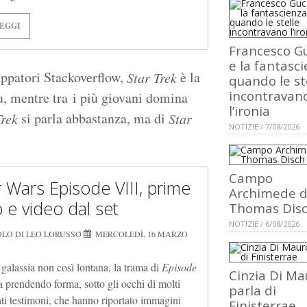
EGGI
Francesco Gu
e la fantasci
uppatori Stackoverflow,
è la
Star Trek
quando le st
incontravan
su, mentre tra i più giovani domina
l’ironia
si parla abbastanza, ma di
Trek
Star
NOTIZIE / 7/08/2026
Campo
r Wars Episode VIII, prime
Archimede d
o e video dal set
Thomas Dis
NOTIZIE / 6/08/2026
OLO DI LEO LORUSSO
MERCOLEDÌ, 16 MARZO
 galassia non così lontana, la trama di
Episode
Cinzia Di Ma
a prendendo forma, sotto gli occhi di molti
parla di
ati testimoni, che hanno riportato immagini
Finisterrae