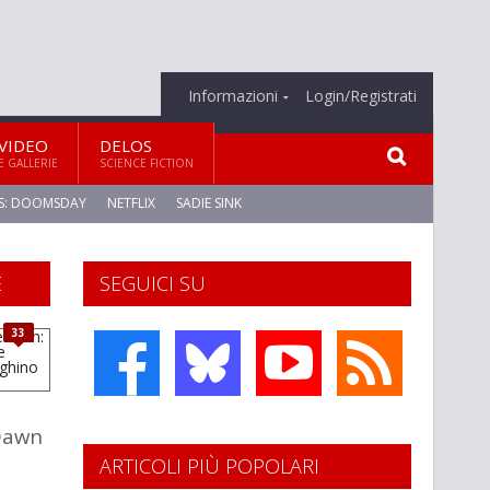
Informazioni
Login/Registrati
VIDEO
DELOS
E GALLERIE
SCIENCE FICTION
S: DOOMSDAY
NETFLIX
SADIE SINK
E
SEGUICI SU
33
Dawn
ARTICOLI PIÙ POPOLARI