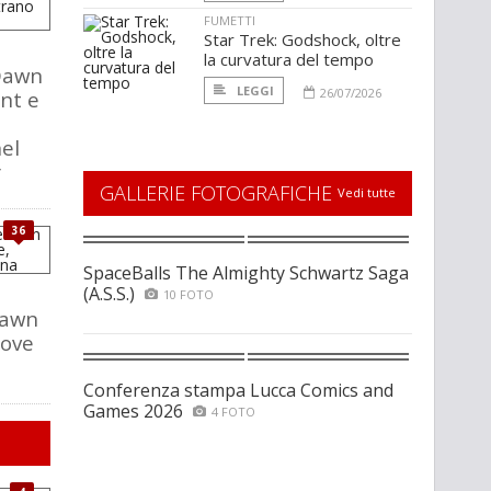
FUMETTI
Star Trek: Godshock, oltre
la curvatura del tempo
Dawn
LEGGI
26/07/2026
ent e
el
r
GALLERIE FOTOGRAFICHE
Vedi tutte
36
SpaceBalls The Almighty Schwartz Saga
(A.S.S.)
10 FOTO
Dawn
uove
a
Conferenza stampa Lucca Comics and
Games 2026
4 FOTO