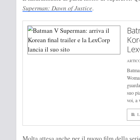
Superman: Dawn of Justice
.
Bat
Kore
Lex
ARTIC
Batman
Woman 
guarda
suo pi
voi, a 
L
Molta attesa anche per il nuovo film della ser