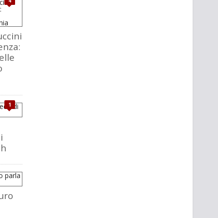
4
ccini
enza:
elle
o
1
i
ch
uro