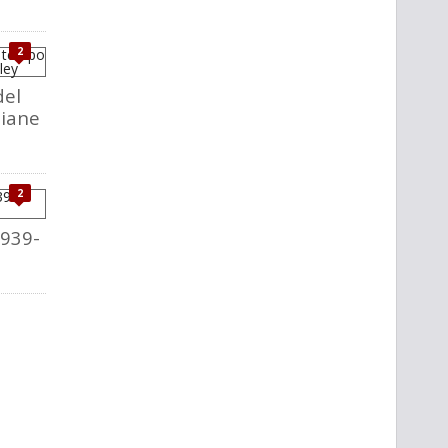
2
del
liane
2
1939-