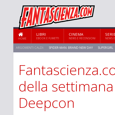
LIBRI
CINEMA
SERI
EBOOK E FUMETTI
NEWS E RECENSIONI
NEWS E
HOME
ARGOMENTI CALDI:
SPIDER-MAN: BRAND NEW DAY
SUPERGIRL
Fantascienza.co
STAR TREK: STRANGE NEW WORLDS
della settimana
Deepcon