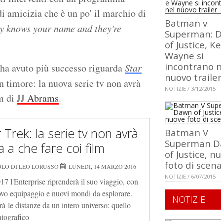
i amicizia che è un po' il marchio di
Batman v
y knows your name and they're
Superman: 
of Justice, K
Wayne si
incontrano n
e ha avuto più successo riguarda
Star
nuovo traile
un timore: la nuova serie tv non avrà
NOTIZIE / 3/12/2015
lm di
JJ Abrams
.
 Trek: la serie tv non avrà
Batman V
Superman 
a a che fare coi film
of Justice, n
foto di scen
OLO DI LEO LORUSSO
LUNEDÌ, 14 MARZO 2016
NOTIZIE / 6/07/2015
17 l'Enterprise riprenderà il suo viaggio, con
vo equipaggio e nuovi mondi da esplorare.
NOTIZIE
rà le distanze da un intero universo: quello
tografico