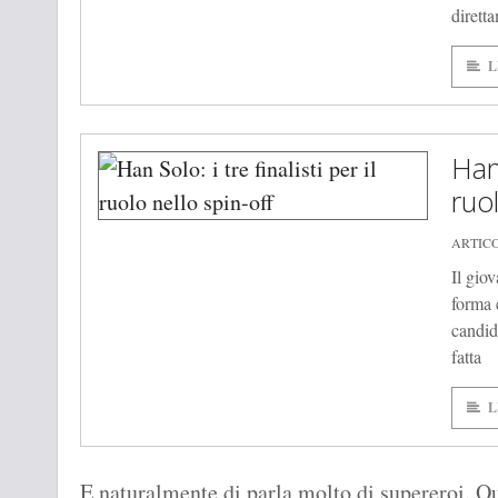
dirett
L
Han 
ruol
ARTIC
Il gio
forma e
candida
fatta
L
E naturalmente di parla molto di supereroi. Q