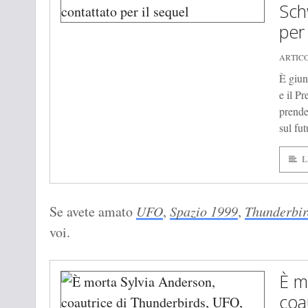
Sch
per 
ARTIC
È giun
e il Pr
prende
sul fut
L
Se avete amato
UFO
,
Spazio 1999
,
Thunderbir
voi.
È m
coa