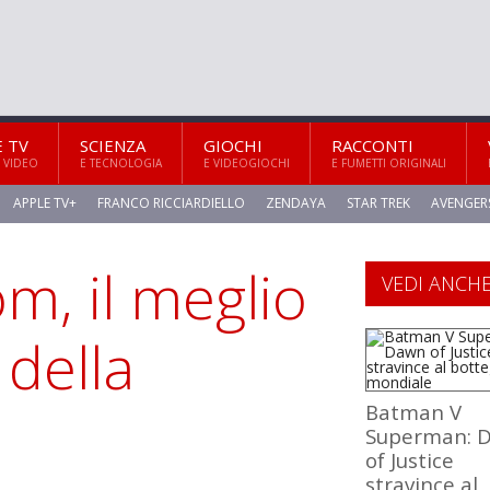
E TV
SCIENZA
GIOCHI
RACCONTI
 VIDEO
E TECNOLOGIA
E VIDEOGIOCHI
E FUMETTI ORIGINALI
APPLE TV+
FRANCO RICCIARDIELLO
ZENDAYA
STAR TREK
AVENGER
m, il meglio
VEDI ANCH
 della
Batman V
Superman: 
of Justice
stravince al