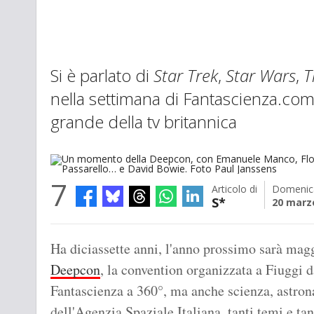
Si è parlato di
Star Trek
,
Star Wars
,
T
nella settimana di Fantascienza.com
grande della tv britannica
7
Articolo di
Domenic
S*
20 marz
Un momento della Deepcon, con Emanuele Manco, Flora Staglianò, 
Bowie. Foto Paul Janssens
Ha diciassette anni, l'anno prossimo sarà magg
Deepcon
, la convention organizzata a Fiuggi 
Fantascienza a 360°, ma anche scienza, astron
dell'Agenzia Spaziale Italiana, tanti temi e t