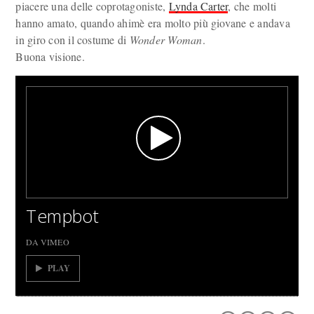
piacere una delle coprotagoniste,
Lynda Carter
, che molti
hanno amato, quando ahimè era molto più giovane e andava
in giro con il costume di
Wonder Woman
.
Buona visione.
Tempbot
DA VIMEO
PLAY