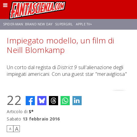
SPIDER-MAN: BRAND NEW DAY
SUPERGIRL
APPLE TV+
Impiegato modello, un film di
FRANCO RICCIARDIELLO
ZENDAYA
STAR TREK
AVENGERS: DOOMSDAY
Neill Blomkamp
NETFLIX
SADIE SINK
CELIA ROSE GOODING
Un corto dal regista di
District 9
sull'alienazione degli
impiegati americani. Con una guest star "meravigliosa"
22
Articolo di
S*
Sabato
13 febbraio 2016
A
A