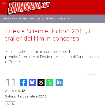
SPIDER-MAN: BRAND NEW DAY
SUPERGIRL
APPLE TV+
Trieste Science+Fiction 2015, i
FRANCO RICCIARDIELLO
ZENDAYA
STAR TREK
AVENGERS: DOOMSDAY
trailer dei film in concorso
NETFLIX
SADIE SINK
STAR TREK: STRANGE NEW WORLDS
Ecco i trailer dei film in concorso per il
premio Asteroide al Festival del cinema di fantascienza
di Trieste
11
Articolo di
S*
Sabato
7 novembre 2015
A
A