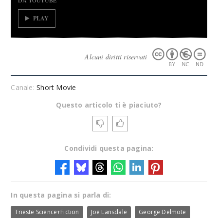
DA YOUTUBE
PLAY
Alcuni diritti riservati
Canale:
Short Movie
Questo articolo ti è piaciuto?
Condividi questa pagina:
In questa pagina si parla di:
Trieste Science+Fiction
Joe Lansdale
George Delmote