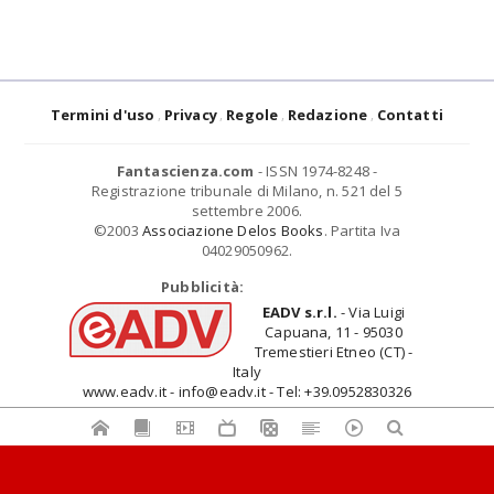
Termini d'uso
Privacy
Regole
Redazione
Contatti
Fantascienza.com
- ISSN 1974-8248 -
Registrazione tribunale di Milano, n. 521 del 5
settembre 2006.
©2003
Associazione Delos Books
. Partita Iva
04029050962.
Pubblicità:
EADV s.r.l.
- Via Luigi
Capuana, 11 - 95030
Tremestieri Etneo (CT) -
Italy
www.eadv.it - info@eadv.it - Tel: +39.0952830326