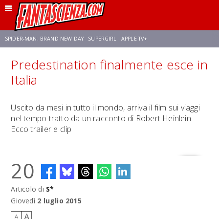
SPIDER-MAN: BRAND NEW DAY
SUPERGIRL
APPLE TV+
Predestination finalmente esce in
FRANCO RICCIARDIELLO
ZENDAYA
STAR TREK
AVENGERS: DOOMSDAY
Italia
NETFLIX
SADIE SINK
STAR TREK: STRANGE NEW WORLDS
Uscito da mesi in tutto il mondo, arriva il film sui viaggi
nel tempo tratto da un racconto di Robert Heinlein.
Ecco trailer e clip
20
Articolo di
S*
Giovedì
2 luglio 2015
A
A