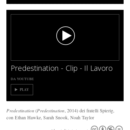
Predestination - Clip - Il Lavoro
DA YOUTUBE
PLAY
Predestination
(
Predestination
, 2014) dei fratelli Spierig,
con Ethan Hawke, Sarah Snook, Noah Taylor