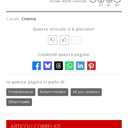
Alcuni diritti riservati
Canale:
Cinema
Questo articolo ti è piaciuto?
1
Condividi questa pagina:
In questa pagina si parla di:
Predestination
Robert Heinlein
All you zombies
Ethan Hawke
ARTICOLI CORRELATI