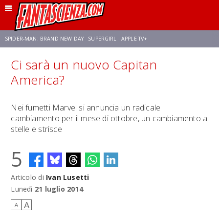
SPIDER-MAN: BRAND NEW DAY
SUPERGIRL
APPLE TV+
Ci sarà un nuovo Capitan
FRANCO RICCIARDIELLO
ZENDAYA
AVENGERS: DOOMSDAY
STAR TREK
America?
NETFLIX
SADIE SINK
CELIA ROSE GOODING
Nei fumetti Marvel si annuncia un radicale
cambiamento per il mese di ottobre, un cambiamento a
stelle e strisce
5
Articolo di
Ivan Lusetti
Lunedì
21 luglio 2014
A
A