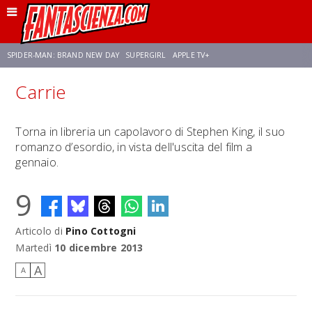
SPIDER-MAN: BRAND NEW DAY
SUPERGIRL
APPLE TV+
Carrie
FRANCO RICCIARDIELLO
ZENDAYA
STAR TREK
AVENGERS: DOOMSDAY
Torna in libreria un capolavoro di Stephen King, il suo
romanzo d’esordio, in vista dell'uscita del film a
NETFLIX
SADIE SINK
CELIA ROSE GOODING
gennaio.
9
Articolo di
Pino Cottogni
Martedì
10 dicembre 2013
A
A