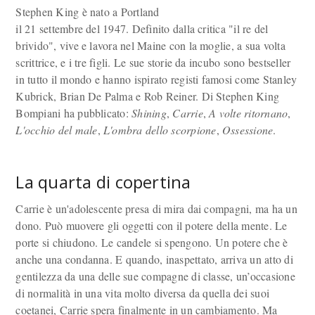
Stephen King è nato a Portland
il 21 settembre del 1947. Definito dalla critica "il re del
brivido", vive e lavora nel Maine con la moglie, a sua volta
scrittrice, e i tre figli. Le sue storie da incubo sono bestseller
in tutto il mondo e hanno ispirato registi famosi come Stanley
Kubrick, Brian De Palma e Rob Reiner. Di Stephen King
Bompiani ha pubblicato:
Shining
,
Carrie
,
A volte ritornano
,
L'occhio del male
,
L'ombra dello scorpione
,
Ossessione
.
La quarta di copertina
Carrie è un'adolescente presa di mira dai compagni, ma ha un
dono. Può muovere gli oggetti con il potere della mente. Le
porte si chiudono. Le candele si spengono. Un potere che è
anche una condanna. E quando, inaspettato, arriva un atto di
gentilezza da una delle sue compagne di classe, un’occasione
di normalità in una vita molto diversa da quella dei suoi
coetanei, Carrie spera finalmente in un cambiamento. Ma