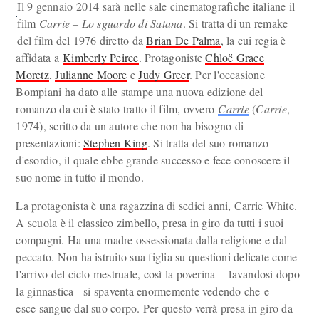
Il 9 gennaio 2014 sarà nelle sale cinematografiche italiane il
film
Carrie – Lo sguardo di Satana
. Si tratta di un remake
del film del 1976 diretto da
Brian De Palma
, la cui regia è
affidata a
Kimberly Peirce
. Protagoniste
Chloë Grace
Moretz
,
Julianne Moore
e
Judy Greer
. Per l'occasione
Bompiani ha dato alle stampe una nuova edizione del
romanzo da cui è stato tratto il film, ovvero
Carrie
(
Carrie
,
1974), scritto da un autore che non ha bisogno di
presentazioni:
Stephen King
. Si tratta del suo romanzo
d'esordio, il quale ebbe grande successo e fece conoscere il
suo nome in tutto il mondo.
La protagonista è una ragazzina di sedici anni, Carrie White.
A scuola è il classico zimbello, presa in giro da tutti i suoi
compagni. Ha una madre ossessionata dalla religione e dal
peccato. Non ha istruito sua figlia su questioni delicate come
l'arrivo del ciclo mestruale, così la poverina - lavandosi dopo
la ginnastica - si spaventa enormemente vedendo che e
esce sangue dal suo corpo. Per questo verrà presa in giro da