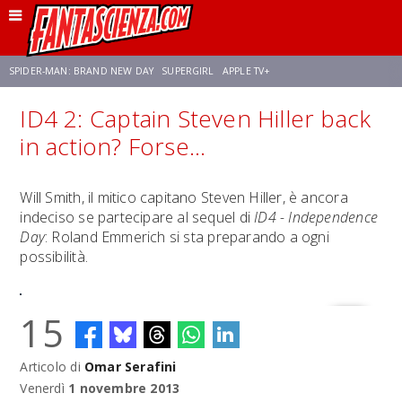
SPIDER-MAN: BRAND NEW DAY
SUPERGIRL
APPLE TV+
ID4 2: Captain Steven Hiller back
FRANCO RICCIARDIELLO
ZENDAYA
STAR TREK
AVENGERS: DOOMSDAY
in action? Forse...
NETFLIX
SADIE SINK
STAR TREK: STRANGE NEW WORLDS
Will Smith, il mitico capitano Steven Hiller, è ancora
indeciso se partecipare al sequel di
ID4 - Independence
Day
: Roland Emmerich si sta preparando a ogni
possibilità.
15
Articolo di
Omar Serafini
Venerdì
1 novembre 2013