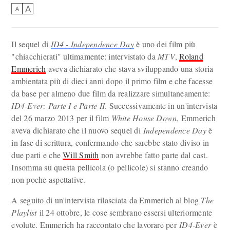
A
A
Il sequel di
ID4 - Independence Day
è uno dei film più
"chiacchierati" ultimamente: intervistato da
MTV
,
Roland
Emmerich
aveva dichiarato che stava sviluppando una storia
ambientata più di dieci anni dopo il primo film e che facesse
da base per almeno due film da realizzare simultaneamente:
ID4-Ever: Parte I e Parte II
. Successivamente in un'intervista
del 26 marzo 2013 per il film
White House Down
, Emmerich
aveva dichiarato che il nuovo sequel di
Independence Day
è
in fase di scrittura, confermando che sarebbe stato diviso in
due parti e che
Will Smith
non avrebbe fatto parte dal cast.
Insomma su questa pellicola (o pellicole) si stanno creando
non poche aspettative.
A seguito di un'intervista rilasciata da Emmerich al blog
The
Playlist
il 24 ottobre, le cose sembrano essersi ulteriormente
evolute. Emmerich ha raccontato che lavorare per
ID4-Ever
è