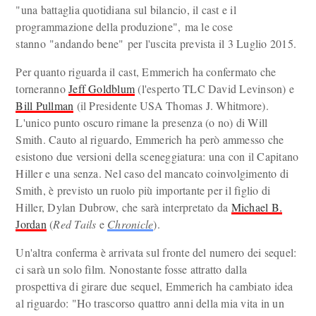
"una battaglia quotidiana sul bilancio, il cast e il
programmazione della produzione", ma le cose
stanno "andando bene" per l'uscita prevista il 3 Luglio 2015.
Per quanto riguarda il cast, Emmerich ha confermato che
torneranno
Jeff Goldblum
(l'esperto TLC David Levinson) e
Bill Pullman
(il Presidente USA Thomas J. Whitmore).
L'unico punto oscuro rimane la presenza (o no) di Will
Smith. Cauto al riguardo, Emmerich ha però ammesso che
esistono due versioni della sceneggiatura: una con il Capitano
Hiller e una senza. Nel caso del mancato coinvolgimento di
Smith, è previsto un ruolo più importante per il figlio di
Hiller, Dylan Dubrow, che sarà interpretato da
Michael B.
Jordan
(
Red Tails
e
Chronicle
).
Un'altra conferma è arrivata sul fronte del numero dei sequel:
ci sarà un solo film. Nonostante fosse attratto dalla
prospettiva di girare due sequel, Emmerich ha cambiato idea
al riguardo: "Ho trascorso quattro anni della mia vita in un