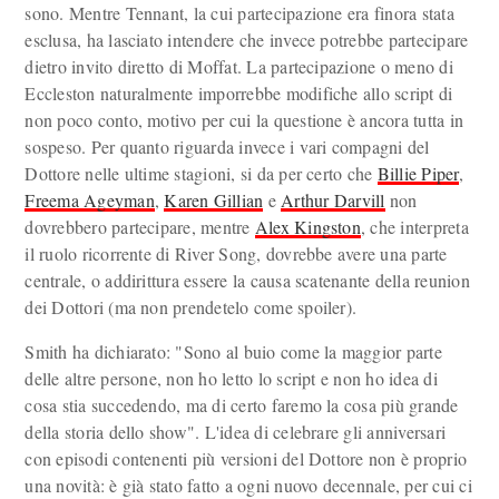
sono. Mentre Tennant, la cui partecipazione era finora stata
esclusa, ha lasciato intendere che invece potrebbe partecipare
dietro invito diretto di Moffat. La partecipazione o meno di
Eccleston naturalmente imporrebbe modifiche allo script di
non poco conto, motivo per cui la questione è ancora tutta in
sospeso. Per quanto riguarda invece i vari compagni del
Dottore nelle ultime stagioni, si da per certo che
Billie Piper
,
Freema Ageyman
,
Karen Gillian
e
Arthur Darvill
non
dovrebbero partecipare, mentre
Alex Kingston
, che interpreta
il ruolo ricorrente di River Song, dovrebbe avere una parte
centrale, o addirittura essere la causa scatenante della reunion
dei Dottori (ma non prendetelo come spoiler).
Smith ha dichiarato: "Sono al buio come la maggior parte
delle altre persone, non ho letto lo script e non ho idea di
cosa stia succedendo, ma di certo faremo la cosa più grande
della storia dello show". L'idea di celebrare gli anniversari
con episodi contenenti più versioni del Dottore non è proprio
una novità: è già stato fatto a ogni nuovo decennale, per cui ci