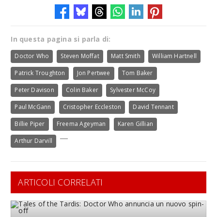
In questa pagina si parla di:
Doctor Who
Steven Moffat
Matt Smith
William Hartnell
Patrick Troughton
Jon Pertwee
Tom Baker
Peter Davison
Colin Baker
Sylvester McCoy
Paul McGann
Cristopher Eccleston
David Tennant
Billie Piper
Freema Ageyman
Karen Gillian
Arthur Darvill
ARTICOLI CORRELATI