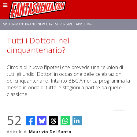
SPIDER-MAN: BRAND NEW DAY
SUPERGIRL
APPLE TV+
Tutti i Dottori nel
FRANCO RICCIARDIELLO
ZENDAYA
STAR TREK
AVENGERS: DOOMSDAY
cinquantenario?
NETFLIX
SADIE SINK
STAR TREK: STRANGE NEW WORLDS
Circola di nuovo l'ipotesi che prevede una reunion di
tutti gli undici Dottori in occasione delle celebrazioni
del cinquantenario. Intanto BBC America programma la
messa in onda di tutte le stagioni a partire da quelle
classiche
52
Articolo di
Maurizio Del Santo