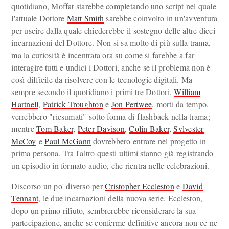
quotidiano, Moffat starebbe completando uno script nel quale
l'attuale Dottore
Matt Smith
sarebbe coinvolto in un'avventura
per uscire dalla quale chiederebbe il sostegno delle altre dieci
incarnazioni del Dottore. Non si sa molto di più sulla trama,
ma la curiosità è incentrata ora su come si farebbe a far
interagire tutti e undici i Dottori, anche se il problema non è
così difficile da risolvere con le tecnologie digitali. Ma
sempre secondo il quotidiano i primi tre Dottori,
William
Hartnell
,
Patrick Troughton
e
Jon Pertwee
, morti da tempo,
verrebbero "riesumati" sotto forma di flashback nella trama;
mentre
Tom Baker
,
Peter Davison
,
Colin Baker
,
Sylvester
McCoy
e
Paul McGann
dovrebbero entrare nel progetto in
prima persona. Tra l'altro questi ultimi stanno già registrando
un episodio in formato audio, che rientra nelle celebrazioni.
Discorso un po' diverso per
Cristopher Eccleston
e
David
Tennant
, le due incarnazioni della nuova serie. Eccleston,
dopo un primo rifiuto, sembrerebbe riconsiderare la sua
partecipazione, anche se conferme definitive ancora non ce ne