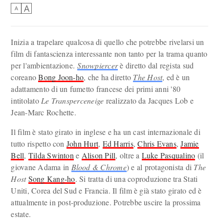
A
A
Inizia a trapelare qualcosa di quello che potrebbe rivelarsi un
film di fantascienza interessante non tanto per la trama quanto
per l'ambientazione.
Snowpiercer
è diretto dal regista sud
coreano
Bong Joon-ho
, che ha diretto
The Host
, ed è un
adattamento di un fumetto francese dei primi anni '80
intitolato
Le Transperceneige
realizzato da Jacques Lob e
Jean-Marc Rochette.
Il film è stato girato in inglese e ha un cast internazionale di
tutto rispetto con
John Hurt
,
Ed Harris
,
Chris Evans
,
Jamie
Bell
,
Tilda Swinton
e
Alison Pill
, oltre a
Luke Pasqualino
(il
giovane Adama in
Blood & Chrome
) e al protagonista di
The
Host
Song Kang-ho
. Si tratta di una coproduzione tra Stati
Uniti, Corea del Sud e Francia. Il film è già stato girato ed è
attualmente in post-produzione. Potrebbe uscire la prossima
estate.