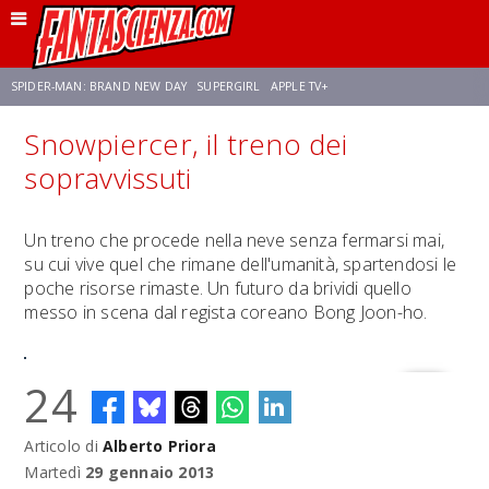
SPIDER-MAN: BRAND NEW DAY
SUPERGIRL
APPLE TV+
Snowpiercer, il treno dei
FRANCO RICCIARDIELLO
ZENDAYA
STAR TREK
AVENGERS: DOOMSDAY
sopravvissuti
NETFLIX
SADIE SINK
STAR TREK: STRANGE NEW WORLDS
Un treno che procede nella neve senza fermarsi mai,
su cui vive quel che rimane dell'umanità, spartendosi le
poche risorse rimaste. Un futuro da brividi quello
messo in scena dal regista coreano Bong Joon-ho.
24
Articolo di
Alberto Priora
Martedì
29 gennaio 2013