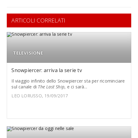
ARTICOLI CORRELATI
TELEVISIONE
Snowpiercer: arriva la serie tv
Il viaggio infinito dello Snowpiercer sta per ricominciare
sul canale di
The Last Ship
, e ci sarà...
LEO LORUSSO, 19/09/2017