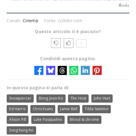
Books
Canale:
Cinema
Fonte: collider.com
Questo articolo ti è piaciuto?
2
Condividi questa pagina:
In questa pagina si parla di:
Snowpiercer
Bong Joon-ho
The Host
John Hurt
Ed Harris
Chris Evans
Jamie Bell
Tilda Swinton
Alison Pill
Luke Pasqualino
Blood & chrome
Song Kang-ho