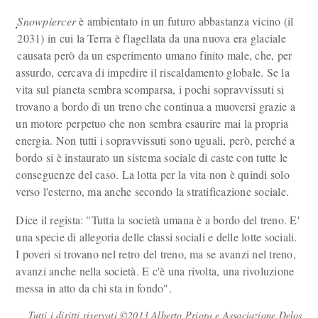
Snowpiercer
è ambientato in un futuro abbastanza vicino (il
2031) in cui la Terra è flagellata da una nuova era glaciale
causata però da un esperimento umano finito male, che, per
assurdo, cercava di impedire il riscaldamento globale. Se la
vita sul pianeta sembra scomparsa, i pochi sopravvissuti si
trovano a bordo di un treno che continua a muoversi grazie a
un motore perpetuo che non sembra esaurire mai la propria
energia. Non tutti i sopravvissuti sono uguali, però, perché a
bordo si è instaurato un sistema sociale di caste con tutte le
conseguenze del caso. La lotta per la vita non è quindi solo
verso l'esterno, ma anche secondo la stratificazione sociale.
Dice il regista: "Tutta la società umana è a bordo del treno. E'
una specie di allegoria delle classi sociali e delle lotte sociali.
I poveri si trovano nel retro del treno, ma se avanzi nel treno,
avanzi anche nella società. E c'è una rivolta, una rivoluzione
messa in atto da chi sta in fondo".
Tutti i diritti riservati ©2013 Alberto Priora e Associazione Delos