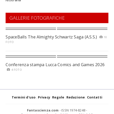
GALLERIE FOTOGRAFICHE
SpaceBalls The Almighty Schwartz Saga (A.S.S.)
10
FOTO
Conferenza stampa Lucca Comics and Games 2026
4 FOTO
Termini d'uso
Privacy
Regole
Redazione
Contatti
Fantascienza.com
- ISSN 1974-8248 -