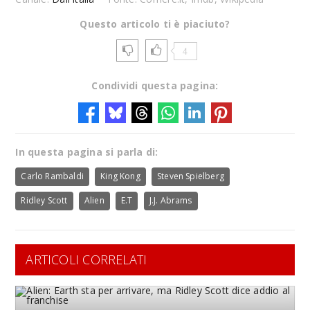
Questo articolo ti è piaciuto?
4
Condividi questa pagina:
In questa pagina si parla di:
Carlo Rambaldi
King Kong
Steven Spielberg
Ridley Scott
Alien
E.T
J.J. Abrams
ARTICOLI CORRELATI