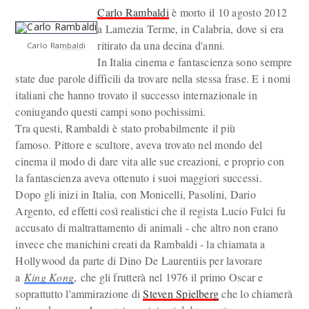
Carlo Rambaldi
è morto il 10 agosto 2012
a Lamezia Terme, in Calabria, dove si era
ritirato da una decina d'anni.
Carlo Rambaldi
In Italia cinema e fantascienza sono sempre
state due parole difficili da trovare nella stessa frase. E i nomi
italiani che hanno trovato il successo internazionale in
coniugando questi campi sono pochissimi.
Tra questi, Rambaldi è stato probabilmente il più
famoso. Pittore e scultore, aveva trovato nel mondo del
cinema il modo di dare vita alle sue creazioni, e proprio con
la fantascienza aveva ottenuto i suoi maggiori successi.
Dopo gli inizi in Italia, con Monicelli, Pasolini, Dario
Argento, ed effetti così realistici che il regista Lucio Fulci fu
accusato di maltrattamento di animali - che altro non erano
invece che manichini creati da Rambaldi - la chiamata a
Hollywood da parte di Dino De Laurentiis per lavorare
a
King Kong
, che gli frutterà nel 1976 il primo Oscar e
soprattutto l'ammirazione di
Steven Spielberg
che lo chiamerà