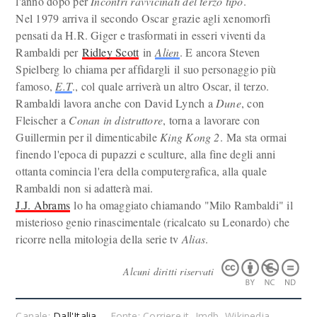
l'anno dopo per
Incontri ravvicinati del terzo tipo
.
Nel 1979 arriva il secondo Oscar grazie agli xenomorfi
pensati da H.R. Giger e trasformati in esseri viventi da
Rambaldi per
Ridley Scott
in
Alien
. E ancora Steven
Spielberg lo chiama per affidargli il suo personaggio più
famoso,
E.T
., col quale arriverà un altro Oscar, il terzo.
Rambaldi lavora anche con David Lynch a
Dune
, con
Fleischer a
Conan in distruttore
, torna a lavorare con
Guillermin per il dimenticabile
King Kong 2
. Ma sta ormai
finendo l'epoca di pupazzi e sculture, alla fine degli anni
ottanta comincia l'era della computergrafica, alla quale
Rambaldi non si adatterà mai.
J.J. Abrams
lo ha omaggiato chiamando "Milo Rambaldi" il
misterioso genio rinascimentale (ricalcato su Leonardo) che
ricorre nella mitologia della serie tv
Alias
.
Alcuni diritti riservati
Canale:
Dall'Italia
Fonte: Corriere.it, Imdb, Wikipedia