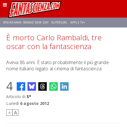
SPIDER-MAN: BRAND NEW DAY
SUPERGIRL
APPLE TV+
È morto Carlo Rambaldi, tre
FRANCO RICCIARDIELLO
ZENDAYA
AVENGERS: DOOMSDAY
STAR TREK
oscar con la fantascienza
NETFLIX
SADIE SINK
STAR TREK: STRANGE NEW WORLDS
Aveva 86 anni. È stato probabilmente il più grande
nome italiano legato al cinema di fantascienza.
4
Articolo di
S*
Lunedì
6 agosto 2012
A
A