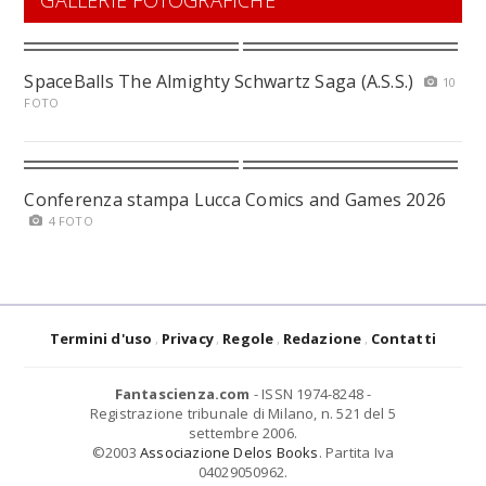
GALLERIE FOTOGRAFICHE
SpaceBalls The Almighty Schwartz Saga (A.S.S.)
10
FOTO
Conferenza stampa Lucca Comics and Games 2026
4 FOTO
Termini d'uso
Privacy
Regole
Redazione
Contatti
Fantascienza.com
- ISSN 1974-8248 -
Registrazione tribunale di Milano, n. 521 del 5
settembre 2006.
©2003
Associazione Delos Books
. Partita Iva
04029050962.