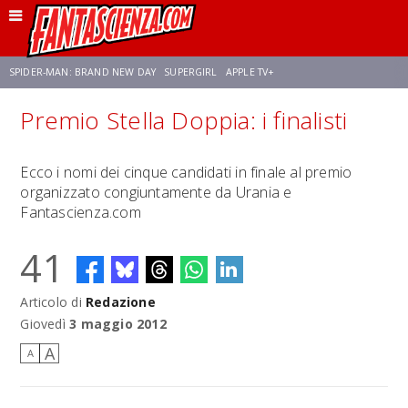
SPIDER-MAN: BRAND NEW DAY
SUPERGIRL
APPLE TV+
Premio Stella Doppia: i finalisti
FRANCO RICCIARDIELLO
ZENDAYA
STAR TREK
AVENGERS: DOOMSDAY
Ecco i nomi dei cinque candidati in finale al premio
organizzato congiuntamente da Urania e
NETFLIX
SADIE SINK
STAR TREK: STRANGE NEW WORLDS
Fantascienza.com
41
Articolo di
Redazione
Giovedì
3 maggio 2012
A
A