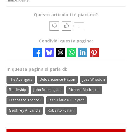
indipendente.
Questo articolo ti è piaciuto?
1
Condividi questa pagina:
In questa pagina si parla di:
The Avengers
Delos Science Fiction
Joss Whedon
Battleship
John Rosengrant
Richard Matheson
Francesco Troccoli
Jean Claude Dunyach
Geoffrey A. Landis
Roberto Furlani