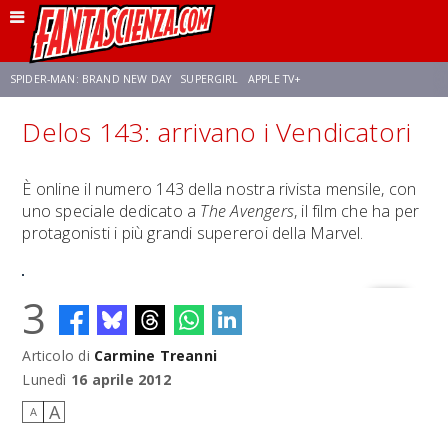
SPIDER-MAN: BRAND NEW DAY
SUPERGIRL
APPLE TV+
Delos 143: arrivano i Vendicatori
FRANCO RICCIARDIELLO
ZENDAYA
STAR TREK
AVENGERS: DOOMSDAY
È online il numero 143 della nostra rivista mensile, con
uno speciale dedicato a
The Avengers
, il film che ha per
NETFLIX
SADIE SINK
STAR TREK: STRANGE NEW WORLDS
protagonisti i più grandi supereroi della Marvel.
3
Articolo di
Carmine Treanni
Lunedì
16 aprile 2012
A
A