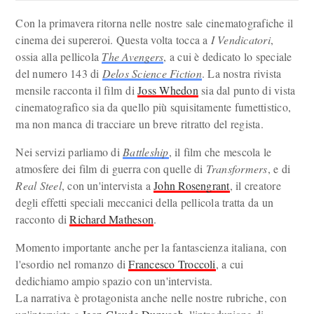
Con la primavera ritorna nelle nostre sale cinematografiche il
cinema dei supereroi. Questa volta tocca a
I Vendicatori
,
ossia alla pellicola
The Avengers
, a cui è dedicato lo speciale
del numero 143 di
Delos Science Fiction
. La nostra rivista
mensile racconta il film di
Joss Whedon
sia dal punto di vista
cinematografico sia da quello più squisitamente fumettistico,
ma non manca di tracciare un breve ritratto del regista.
Nei servizi parliamo di
Battleship
, il film che mescola le
atmosfere dei film di guerra con quelle di
Transformers
, e di
Real Steel
, con un'intervista a
John Rosengrant
, il creatore
degli effetti speciali meccanici della pellicola tratta da un
racconto di
Richard Matheson
.
Momento importante anche per la fantascienza italiana, con
l'esordio nel romanzo di
Francesco Troccoli
, a cui
dedichiamo ampio spazio con un'intervista.
La narrativa è protagonista anche nelle nostre rubriche, con