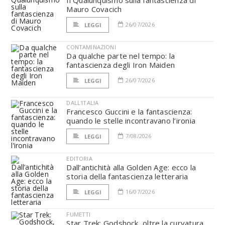
Il Qualunquismo sulla fantascienza di
Mauro Covacich
26/07/2026
LEGGI
CONTAMINAZIONI
Da qualche parte nel tempo: la
fantascienza degli Iron Maiden
26/07/2026
LEGGI
DALL'ITALIA
Francesco Guccini e la fantascienza:
quando le stelle incontravano l’ironia
7/08/2026
LEGGI
EDITORIA
Dall’antichità alla Golden Age: ecco la
storia della fantascienza letteraria
16/07/2026
LEGGI
FUMETTI
Star Trek: Godshock, oltre la curvatura