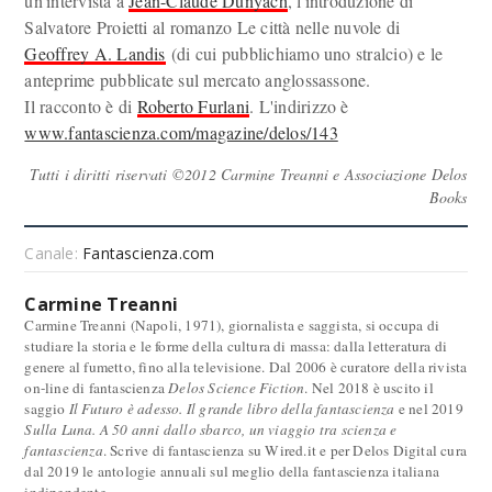
un'intervista a
Jean-Claude Dunyach
, l'introduzione di
Salvatore Proietti al romanzo Le città nelle nuvole di
Geoffrey A. Landis
(di cui pubblichiamo uno stralcio) e le
anteprime pubblicate sul mercato anglossassone.
Il racconto è di
Roberto Furlani
. L'indirizzo è
www.fantascienza.com/magazine/delos/143
Tutti i diritti riservati ©2012 Carmine Treanni e Associazione Delos
Books
Canale:
Fantascienza.com
Carmine Treanni
Carmine Treanni (Napoli, 1971), giornalista e saggista, si occupa di
studiare la storia e le forme della cultura di massa: dalla letteratura di
genere al fumetto, fino alla televisione. Dal 2006 è curatore della rivista
on-line di fantascienza
Delos Science Fiction
. Nel 2018 è uscito il
saggio
Il Futuro è adesso. Il grande libro della fantascienza
e nel 2019
Sulla Luna. A 50 anni dallo sbarco, un viaggio tra scienza e
fantascienza
. Scrive di fantascienza su Wired.it e per Delos Digital cura
dal 2019 le antologie annuali sul meglio della fantascienza italiana