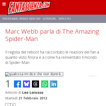
SPIDER-MAN: BRAND NEW DAY
SUPERGIRL
APPLE TV+
Marc Webb parla di The Amazing
FRANCO RICCIARDIELLO
ZENDAYA
STAR TREK
AVENGERS: DOOMSDAY
Spider-Man
NETFLIX
SADIE SINK
STAR TREK: STRANGE NEW WORLDS
Il regista del reboot ha raccontato le reazioni dei fan a
quanto visto finora e a come ha reinventato il mondo
di Spider-Man.
1
Articolo di
Leo Lorusso
qualcosa mi dice che non durerà...
Martedì
21 febbraio 2012
A
A