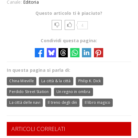
Canale:
Editoria
Questo articolo ti è piaciuto?
4
Condividi questa pagina:
In questa pagina si parla di:
China Mieville
La città & la città
Philip K. Dick
Perdido Street Station
Un regno in ombra
La città delle navi
Il treno degli dèi
Il libro magico
ARTICOLI CORRELATI