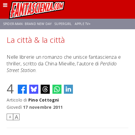
SPIDER-MAN: BRAND NEW DAY
SUPERGIRL
APPLE TV+
La città & la città
FRANCO RICCIARDIELLO
ZENDAYA
AVENGERS: DOOMSDAY
STAR TREK
Nelle librerie un romanzo che unisce fantascienza e
thriller, scritto da China Mieville, l'autore di
Perdido
NETFLIX
SADIE SINK
STAR TREK: STRANGE NEW WORLDS
Street Station
.
4
Articolo di
Pino Cottogni
Giovedì
17 novembre 2011
A
A