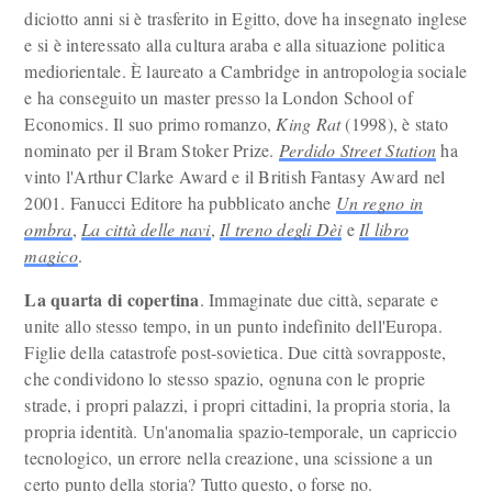
diciotto anni si è trasferito in Egitto, dove ha insegnato inglese
e si è interessato alla cultura araba e alla situazione politica
mediorientale. È laureato a Cambridge in antropologia sociale
e ha conseguito un master presso la London School of
Economics. Il suo primo romanzo,
King Rat
(1998), è stato
nominato per il Bram Stoker Prize.
Perdido Street Station
ha
vinto l'Arthur Clarke Award e il British Fantasy Award nel
2001. Fanucci Editore ha pubblicato anche
Un regno in
ombra
,
La città delle navi
,
Il treno degli Dèi
e
Il libro
magico
.
La quarta di copertina
. Immaginate due città, separate e
unite allo stesso tempo, in un punto indefinito dell'Europa.
Figlie della catastrofe post-sovietica. Due città sovrapposte,
che condividono lo stesso spazio, ognuna con le proprie
strade, i propri palazzi, i propri cittadini, la propria storia, la
propria identità. Un'anomalia spazio-temporale, un capriccio
tecnologico, un errore nella creazione, una scissione a un
certo punto della storia? Tutto questo, o forse no.