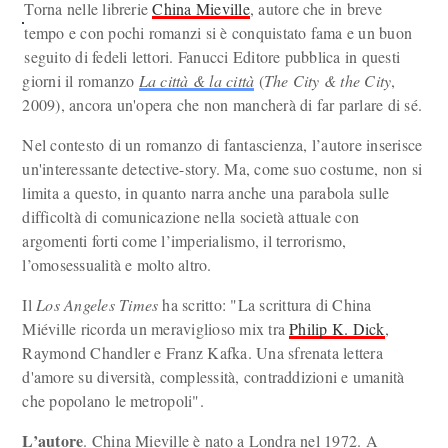
Torna nelle librerie
China Mieville
, autore che in breve
tempo e con pochi romanzi si è conquistato fama e un buon
seguito di fedeli lettori. Fanucci Editore pubblica in questi
giorni il romanzo
La città & la città
(
The City & the City
,
2009), ancora un'opera che non mancherà di far parlare di sé.
Nel contesto di un romanzo di fantascienza, l’autore inserisce
un'interessante detective-story. Ma, come suo costume, non si
limita a questo, in quanto narra anche una parabola sulle
difficoltà di comunicazione nella società attuale con
argomenti forti come l’imperialismo, il terrorismo,
l’omosessualità e molto altro.
Il
Los Angeles Times
ha scritto: "La scrittura di China
Miéville ricorda un meraviglioso mix tra
Philip K. Dick
,
Raymond Chandler e Franz Kafka. Una sfrenata lettera
d'amore su diversità, complessità, contraddizioni e umanità
che popolano le metropoli".
L’autore
. China Mieville è nato a Londra nel 1972. A