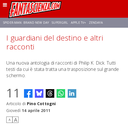
SPIDER-MAN: BRAND NEW DAY
SUPERGIRL
APPLE TV+
ZENDAYA
I guardiani del destino e altri
FRANCO RICCIARDIELLO
AVENGERS: DOOMSDAY
STAR TREK
NETFLIX
racconti
SADIE SINK
STAR TREK: STRANGE NEW WORLDS
Una nuova antologia di racconti di Philip K. Dick. Tutti
testi da cui è stata tratta una trasposizione sul grande
schermo.
11
Articolo di
Pino Cottogni
Giovedì
14 aprile 2011
A
A