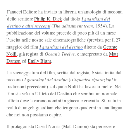
Fanucci Editore ha inviato in libreria un'antologia di racconti
dello scrittore
Philip K. Dick
dal titolo
I guardiani del
destino e altri racconti
(
The adjustment team
, 1954). La
pubblicazione del volume precede di poco più di un mese
l’uscita nelle nostre sale cinematografiche (prevista per il 27
maggio) del film
I guardiani del destino
diretto da
George
Nolfi
, già regista di
Ocean’s Twelve
, e interpretato da
Matt
Damon
ed
Emily Blunt
.
La sceneggiatura del film, scritta dal regista, è stata tratta dal
racconto
I guardiani del destino
(o
Squadra riparazioni
in
traduzioni precedenti) sul quale Nolfi ha lavorato molto. Nel
film si avrà un Ufficio del Destino che sembra un normale
ufficio dove lavorano uomini in giacca e cravatta. Si tratta in
realtà di angeli guardiani che tengono quaderni in una lingua
che noi non possiamo capire.
Il protagonista David Norris (Matt Damon) sta per essere