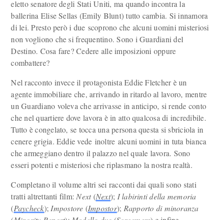
eletto senatore degli Stati Uniti, ma quando incontra la
ballerina Elise Sellas (Emily Blunt) tutto cambia. Si innamora
di lei. Presto però i due scoprono che alcuni uomini misteriosi
non vogliono che si frequentino. Sono i Guardiani del
Destino. Cosa fare? Cedere alle imposizioni oppure
combattere?
Nel racconto invece il protagonista Eddie Fletcher è un
agente immobiliare che, arrivando in ritardo al lavoro, mentre
un Guardiano voleva che arrivasse in anticipo, si rende conto
che nel quartiere dove lavora è in atto qualcosa di incredibile.
Tutto è congelato, se tocca una persona questa si sbriciola in
cenere grigia. Eddie vede inoltre alcuni uomini in tuta bianca
che armeggiano dentro il palazzo nel quale lavora. Sono
esseri potenti e misteriosi che riplasmano la nostra realtà.
Completano il volume altri sei racconti dai quali sono stati
tratti altrettanti film:
Next
(
Next
);
I labirinti della memoria
(
Paycheck
);
Impostore
(
Impostor
);
Rapporto di minoranza
(
Minority Report
);
Modello due
(
Screamers
) e infine