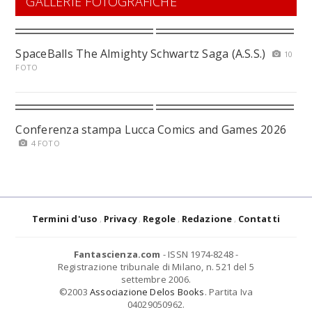
GALLERIE FOTOGRAFICHE
SpaceBalls The Almighty Schwartz Saga (A.S.S.)
10
FOTO
Conferenza stampa Lucca Comics and Games 2026
4 FOTO
Termini d'uso
Privacy
Regole
Redazione
Contatti
Fantascienza.com
- ISSN 1974-8248 -
Registrazione tribunale di Milano, n. 521 del 5
settembre 2006.
©2003
Associazione Delos Books
. Partita Iva
04029050962.