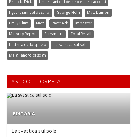
Philip K. Dick
I guardiani del destino e altri racconti
I guardiani del destino
George Nolfi
Matt Damon
Emily Blunt
Next
Paycheck
Impostor
Minority Report
Screamers
Total Recall
Lotteria dello spazio
La svastica sul sole
Ma gli androidi sogn
ARTICOLI CORRELATI
EDITORIA
La svastica sul sole