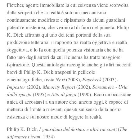
Fletcher, agente immobiliare la cui esistenza viene sconvolta
dalla scoperta che la realtà è solo un meccanismo
continuamente modificato e riplasmato da alcuni guardiani
potenti e misteriosi, che vivono al di fuori del pianeta. Philip
K. Dick affronta qui uno dei temi portanti della sua
produzione letteraria, il rapporto tra realtà oggettiva e realtà
soggettiva, e lo fa con quella potenza visionaria che ne ha
fatto uno degli autori da cui il cinema ha tratto maggiore
ispirazione. Questa antologia raccoglie anche gli altri racconti
brevi di Philip K. Dick trasposti in pellicole
cinematografiche, ossia
Next
(2008),
Paycheck
(2003),
Impostor
(2002),
Minority Report
(2002),
Screamers - Urla
dallo spazio
(1995) e
Atto di forza
(1990). Ecco un'occasione
unica di accostarsi a un autore che, ancora oggi, è capace di
metterci di fronte a rilevanti quesiti sul senso della nostra
esistenza e sul nostro modo di leggere la realtà.
Philip K. Dick,
I guardiani del destino e altri racconti
(
The
adjustment team
, 1954)