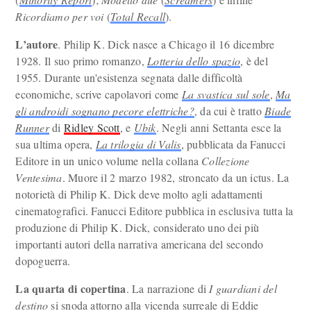
Ricordiamo per voi
(
Total Recall
).
L’autore
. Philip K. Dick nasce a Chicago il 16 dicembre
1928. Il suo primo romanzo,
Lotteria dello spazio
, è del
1955. Durante un'esistenza segnata dalle difficoltà
economiche, scrive capolavori come
La svastica sul sole
,
Ma
gli androidi sognano pecore elettriche?
, da cui è tratto
Biade
Runner
di
Ridley Scott
, e
Ubik
. Negli anni Settanta esce la
sua ultima opera,
La trilogia di Valis
, pubblicata da Fanucci
Editore in un unico volume nella collana
Collezione
Ventesima
. Muore il 2 marzo 1982, stroncato da un ictus. La
notorietà di Philip K. Dick deve molto agli adattamenti
cinematografici. Fanucci Editore pubblica in esclusiva tutta la
produzione di Philip K. Dick, considerato uno dei più
importanti autori della narrativa americana del secondo
dopoguerra.
La quarta di copertina
. La narrazione di
I guardiani del
destino
si snoda attorno alla vicenda surreale di Eddie