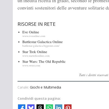
un'inedita ricetta in grado, secondo le promesse
convinti sostenitori delle avventure solitarie d
RISORSE IN RETE
Eve Online
www.eveonline.com
Battlestar Galactica Online
battlestar-galactica.bigpoint.com/
Star Trek Online
www.startrekonline.com
Star Wars: The Old Republic
www.swtor.com
Tutti i diritti riser
Canale:
Giochi e Multimedia
Condividi questa pagina: