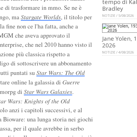
tempo di Ka
e di trasformare in mmo. Se ne è
Bradley
ungo, ma
Stargate Worlds
, il titolo per
NOTIZIE / 5/08/2026
lla fine non ce l'ha fatta, anche a
la MGM che aveva approvato il
Jane Yolen, 
Enterprise, che nel 2010 hanno visto il
2026
azione più classica rispetto a
NOTIZIE / 4/08/2026
bbligo di sottoscrivere un abbonamento
utti puntati su
Star Wars: The Old
rtare online la galassia di
Guerre
mmorpg di
Star Wars Galaxies
.
tar Wars: Knights of the Old
olo anzi i capitoli successivi, e al
a Bioware: una lunga storia nei giochi
assa, per il quale avrebbe in serbo