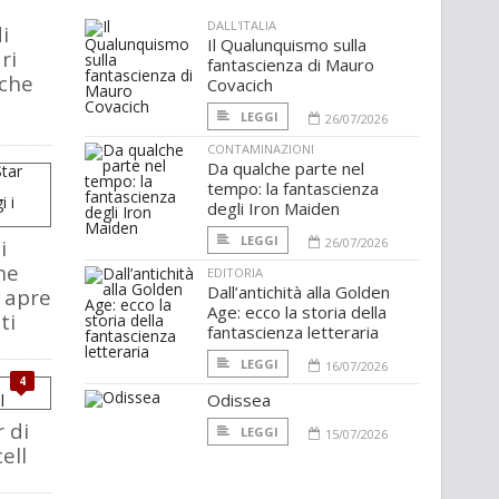
DALL'ITALIA
i
Il Qualunquismo sulla
ri
fantascienza di Mauro
che
Covacich
LEGGI
26/07/2026
CONTAMINAZIONI
Da qualche parte nel
tempo: la fantascienza
degli Iron Maiden
LEGGI
i
26/07/2026
he
EDITORIA
Dall’antichità alla Golden
 apre
Age: ecco la storia della
ti
fantascienza letteraria
LEGGI
16/07/2026
4
Odissea
r di
LEGGI
15/07/2026
ell