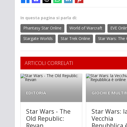
In questa pagina si parla di:
Phantasy Star Online
World of Warcraft
EVE Onli
Stargate Worlds
Star Trek Online
Star Wars: The 
ARTICOLI CORRELATI
EDITORIA
GIOCHI E MULTI
Star Wars - The
Star Wars: l
Old Republic:
Vecchia
Revan
Repubblica 