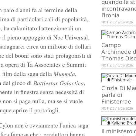
quando le st
incontravan
 paio d'anni fa al termine della
l’ironia
ma di particolari cali di popolarità,
NOTIZIE / 7/08/2026
, ha calamitato l'attenzione di un
e il pieno appoggio di Nbc Universal,
Campo
adagnarci circa un milione di dollari
Archimede d
one del boom sono stati protagonisti di
Thomas Dis
i a opera di Ta Associates e Summit
NOTIZIE / 6/08/2026
 film della saga della
,
Mummia
a del gioco di
,
Battlestar Galactica
Cinzia Di Ma
ente in finestra senza necessità di
parla di
se non si paga nulla, ma se si vuole
Finisterrae
que aprire il portafogli.
NOTIZIE / 6/08/2026
Cylon non è ovviamente l'unica saga
Il ministero 
ifica famosa che i produttori hanno