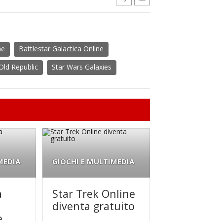
ne
Battlestar Galactica Online
Old Republic
Star Wars Galaxies
MEDIA
GIOCHI E MULTIMEDIA
a
Star Trek Online
diventa gratuito
è