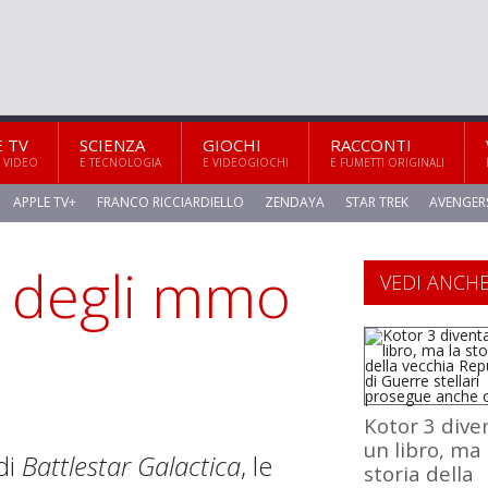
E TV
SCIENZA
GIOCHI
RACCONTI
 VIDEO
E TECNOLOGIA
E VIDEOGIOCHI
E FUMETTI ORIGINALI
APPLE TV+
FRANCO RICCIARDIELLO
ZENDAYA
STAR TREK
AVENGER
a degli mmo
VEDI ANCH
Kotor 3 dive
un libro, ma 
 di
Battlestar Galactica
, le
storia della