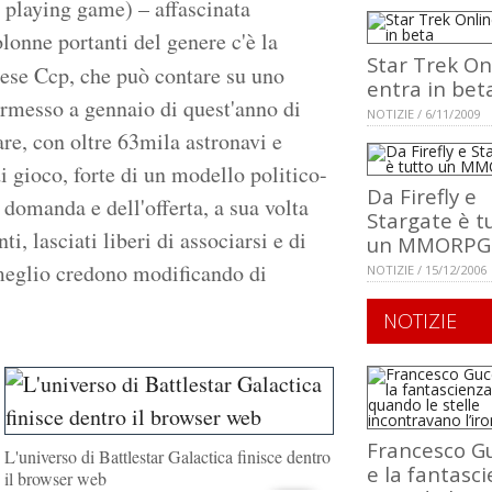
 playing game) – affascinata
olonne portanti del genere c'è la
Star Trek On
dese Ccp, che può contare su uno
entra in bet
ermesso a gennaio di quest'anno di
NOTIZIE / 6/11/2009
are, con oltre 63mila astronavi e
di gioco, forte di un modello politico-
Da Firefly e
domanda e dell'offerta, a sua volta
Stargate è t
i, lasciati liberi di associarsi e di
un MMORPG
 meglio credono modificando di
NOTIZIE / 15/12/2006
NOTIZIE
Francesco Gu
L'universo di Battlestar Galactica finisce dentro
e la fantasci
il browser web