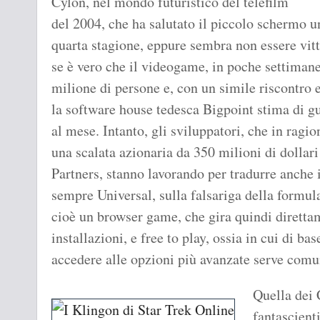
Cylon, nel mondo futuristico del telefilm
del 2004, che ha salutato il piccolo schermo un
quarta stagione, eppure sembra non essere vitti
se è vero che il videogame, in poche settimane
milione di persone e, con un simile riscontro 
la software house tedesca Bigpoint stima di gu
al mese. Intanto, gli sviluppatori, che in ragi
una scalata azionaria da 350 milioni di dollar
Partners, stanno lavorando per tradurre anche i
sempre Universal, sulla falsariga della formul
cioè un browser game, che gira quindi direttam
installazioni, e free to play, ossia in cui di ba
accedere alle opzioni più avanzate serve comun
Quella dei 
fantascient