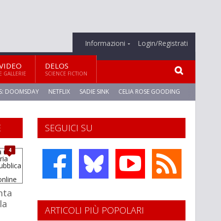
Informazioni
Login/Registrati
VIDEO
DELOS
E GALLERIE
SCIENCE FICTION
S: DOOMSDAY
NETFLIX
SADIE SINK
CELIA ROSE GOODING
E
SEGUICI SU
4
nta
la
ARTICOLI PIÙ POPOLARI