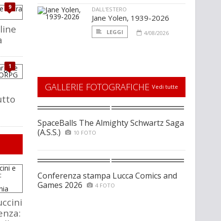
9
DALL'ESTERO
Jane Yolen, 1939-2026
line
LEGGI
4/08/2026
a
1
GALLERIE FOTOGRAFICHE
Vedi tutte
utto
SpaceBalls The Almighty Schwartz Saga
(A.S.S.)
10 FOTO
Conferenza stampa Lucca Comics and
Games 2026
4 FOTO
ccini
enza: