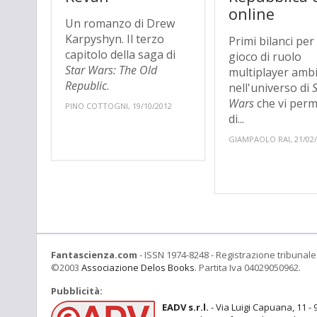
online
Un romanzo di Drew
Karpyshyn. Il terzo
Primi bilanci per 
capitolo della saga di
gioco di ruolo
Star Wars: The Old
multiplayer amb
Republic
.
nell'universo di
Wars
che vi perm
PINO COTTOGNI, 19/10/2012
di...
GIAMPAOLO RAI, 21/02
Fantascienza.com
- ISSN 1974-8248 - Registrazione tribunale 
©2003
Associazione Delos Books
. Partita Iva 04029050962.
Pubblicità:
EADV s.r.l.
- Via Luigi Capuana, 11 - 