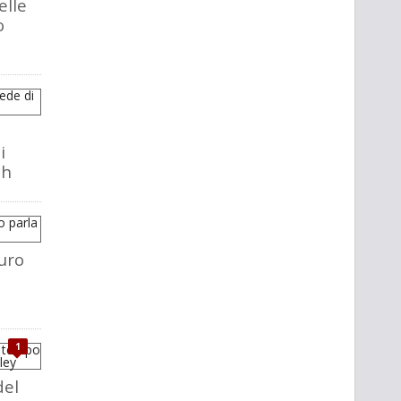
elle
o
i
ch
uro
1
del