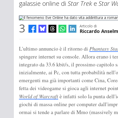
galassie online di
Star Trek
e
Star W
3
Articolo di
Riccardo Anselm
Il fenomeno Eve Online ha dato vita addirittura a romanzi e fanzine
L'ultimo annuncio è il ritorno di
Phantasy Sta
spingere internet su console. Allora erano i
integrato da 33.6 kbit/s, il prossimo capitolo 
inizialmente, ai Pc, con tutta probabilità nell'
emergenti ma già importanti come Cina, Corea
fetta dei videogame si gioca agli internet poin
World of Warcraft
è infatti solo la punta dell'
giochi di massa online per computer dall'impr
ormai si tende a parlare di Mmo (massively mu