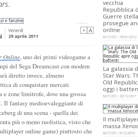
ars
.
vecchia
Repubblica d
Guerre stella
prosegue an
online
A
Venerdì
A
i
29 aprile 2011
NOTIZIE / 18/01/2012
r Online
, uno dei primi videogame a
 tempi del Sega Dreamcast con modem
La galassia d
sarà diretto invece, almeno
Star Wars: T
Old Republic
ottica di conquistare mercati
oggi i batten
 e zone limitrofe, dove una grossa
NOTIZIE / 20/12/2011
t. Il fantasy medioevaleggiante di
iceberg di una scena - quella dei
Il multiplaye
onta più o meno ruolistica, visto che
massa Xenoc
ltiplayer online game) piuttosto che
NOTIZIE / 9/12/2010