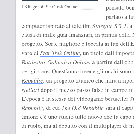
I Klingon di Star Trek Online
pensato ben
parlato a l
computer ispirato al telefilm
, a
Stargate SG-1
causa di mille guai finanziari, in primis del
progetto. Sorte migliore è toccata ai fan dell'
varo di
Star Trek Online
, un titolo dall'impost
, a partire dall'o
Battlestar Galactica Online
per giocare. Quest'anno invece gli occhi sono t
Republic
, un progetto titanico che mira a ripo
stellari
dopo il mezzo passo falso in campo 
L'epoca è la stessa dei videogame bestseller
S
, di cui
sarà il capit
Republic
The Old Republic
timone c'è uno studio tutto nuovo che fa capo 
di ruolo, ma al debutto con il multiplayer di m