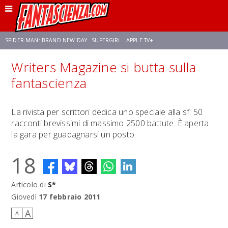
SPIDER-MAN: BRAND NEW DAY
SUPERGIRL
APPLE TV+
Writers Magazine si butta sulla
FRANCO RICCIARDIELLO
ZENDAYA
STAR TREK
AVENGERS: DOOMSDAY
fantascienza
NETFLIX
SADIE SINK
STAR TREK: STRANGE NEW WORLDS
La rivista per scrittori dedica uno speciale alla sf: 50
racconti brevissimi di massimo 2500 battute. È aperta
la gara per guadagnarsi un posto.
18
Articolo di
S*
Giovedì
17 febbraio 2011
A
A