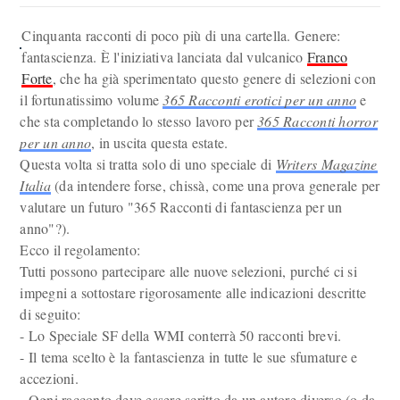
Cinquanta racconti di poco più di una cartella. Genere:
fantascienza. È l'iniziativa lanciata dal vulcanico
Franco
Forte
, che ha già sperimentato questo genere di selezioni con
il fortunatissimo volume
365 Racconti erotici per un anno
e
che sta completando lo stesso lavoro per
365 Racconti horror
per un anno
, in uscita questa estate.
Questa volta si tratta solo di uno speciale di
Writers Magazine
Italia
(da intendere forse, chissà, come una prova generale per
valutare un futuro "365 Racconti di fantascienza per un
anno"?).
Ecco il regolamento:
Tutti possono partecipare alle nuove selezioni, purché ci si
impegni a sottostare rigorosamente alle indicazioni descritte
di seguito:
- Lo Speciale SF della WMI conterrà 50 racconti brevi.
- Il tema scelto è la fantascienza in tutte le sue sfumature e
accezioni.
- Ogni racconto deve essere scritto da un autore diverso (o da