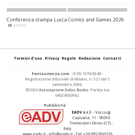
Conferenza stampa Lucca Comics and Games 2026
4 FOTO
Termini d'uso
Privacy
Regole
Redazione
Contatti
Fantascienza.com
- ISSN 1974-8248 -
Registrazione tribunale di Milano, n. 521 del 5
settembre 2006.
©2003
Associazione Delos Books
. Partita Iva
04029050962.
Pubblicità:
EADV s.r.l.
- Via Luigi
Capuana, 11 - 95030
Tremestieri Etneo (CT) -
Italy
www.eadv.it - info@eadv.it - Tel: +39.0952830326