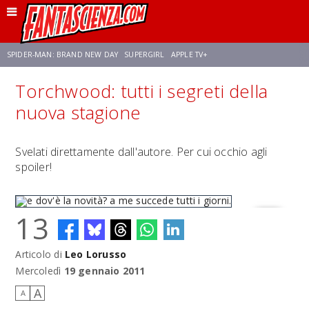
SPIDER-MAN: BRAND NEW DAY
SUPERGIRL
APPLE TV+
Torchwood: tutti i segreti della
FRANCO RICCIARDIELLO
ZENDAYA
STAR TREK
AVENGERS: DOOMSDAY
nuova stagione
NETFLIX
SADIE SINK
STAR TREK: STRANGE NEW WORLDS
Svelati direttamente dall'autore. Per cui occhio agli
spoiler!
13
Articolo di
Leo Lorusso
e dov'è la novità? a me succede tutti i giorni.
Mercoledì
19 gennaio 2011
A
A