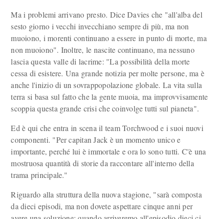
Ma i problemi arrivano presto. Dice Davies che "all'alba del
sesto giorno i vecchi invecchiano sempre di più, ma non
muoiono, i morenti continuano a essere in punto di morte, ma
non muoiono". Inoltre, le nascite continuano, ma nessuno
lascia questa valle di lacrime: "La possibilità della morte
cessa di esistere. Una grande notizia per molte persone, ma è
anche l'inizio di un sovrappopolazione globale. La vita sulla
terra si basa sul fatto che la gente muoia, ma improvvisamente
scoppia questa grande crisi che coinvolge tutti sul pianeta".
Ed è qui che entra in scena il team Torchwood e i suoi nuovi
componenti. "Per capitan Jack è un momento unico e
importante, perché lui è immortale e ora lo sono tutti. C'è una
mostruosa quantità di storie da raccontare all'interno della
trama principale."
Riguardo alla struttura della nuova stagione, "sarà composta
da dieci episodi, ma non dovete aspettare cinque anni per
avere una soluzione: quando arriveremo all'episodio dieci ci