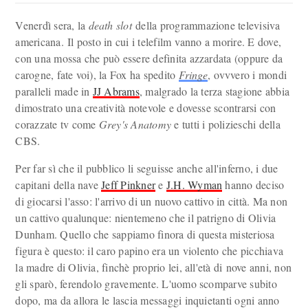
Venerdì sera, la
death slot
della programmazione televisiva
americana. Il posto in cui i telefilm vanno a morire. E dove,
con una mossa che può essere definita azzardata (oppure da
carogne, fate voi), la Fox ha spedito
Fringe
, ovvvero i mondi
paralleli made in
JJ Abrams
, malgrado la terza stagione abbia
dimostrato una creatività notevole e dovesse scontrarsi con
corazzate tv come
Grey's Anatomy
e tutti i polizieschi della
CBS.
Per far sì che il pubblico li seguisse anche all'inferno, i due
capitani della nave
Jeff Pinkner
e
J.H. Wyman
hanno deciso
di giocarsi l'asso: l'arrivo di un nuovo cattivo in città. Ma non
un cattivo qualunque: nientemeno che il patrigno di Olivia
Dunham. Quello che sappiamo finora di questa misteriosa
figura è questo: il caro papino era un violento che picchiava
la madre di Olivia, finchè proprio lei, all'età di nove anni, non
gli sparò, ferendolo gravemente. L'uomo scomparve subito
dopo, ma da allora le lascia messaggi inquietanti ogni anno