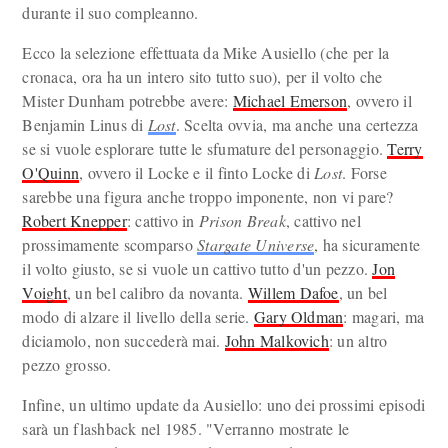
durante il suo compleanno.
Ecco la selezione effettuata da Mike Ausiello (che per la
cronaca, ora ha un intero sito tutto suo), per il volto che
Mister Dunham potrebbe avere:
Michael Emerson
, ovvero il
Benjamin Linus di
Lost
. Scelta ovvia, ma anche una certezza
se si vuole esplorare tutte le sfumature del personaggio.
Terry
O'Quinn
, ovvero il Locke e il finto Locke di
Lost
. Forse
sarebbe una figura anche troppo imponente, non vi pare?
Robert Knepper
: cattivo in
Prison Break
, cattivo nel
prossimamente scomparso
Stargate Universe
, ha sicuramente
il volto giusto, se si vuole un cattivo tutto d'un pezzo.
Jon
Voight
, un bel calibro da novanta.
Willem Dafoe
, un bel
modo di alzare il livello della serie.
Gary Oldman
: magari, ma
diciamolo, non succederà mai.
John Malkovich
: un altro
pezzo grosso.
Infine, un ultimo update da Ausiello: uno dei prossimi episodi
sarà un flashback nel 1985. "Verranno mostrate le