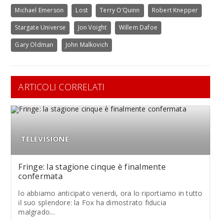
Michael Emerson
Lost
Terry O’Quinn
Robert Knepper
Stargate Universe
Jon Voight
Willem Dafoe
Gary Oldman
John Malkovich
ARTICOLI CORRELATI
TELEVISIONE
Fringe: la stagione cinque è finalmente
confermata
lo abbiamo anticipato venerdi, ora lo riportiamo in tutto
il suo splendore: la Fox ha dimostrato fiducia
malgrado...