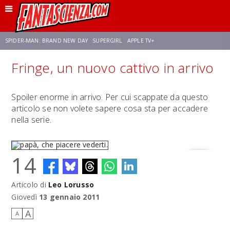
SPIDER-MAN: BRAND NEW DAY
SUPERGIRL
APPLE TV+
Fringe, un nuovo cattivo in arrivo
FRANCO RICCIARDIELLO
ZENDAYA
AVENGERS: DOOMSDAY
STAR TREK
Spoiler enorme in arrivo. Per cui scappate da questo
articolo se non volete sapere cosa sta per accadere
NETFLIX
SADIE SINK
STAR TREK: STRANGE NEW WORLDS
nella serie.
14
Articolo di
Leo Lorusso
papà, che piacere vederti.
Giovedì
13 gennaio 2011
A
A