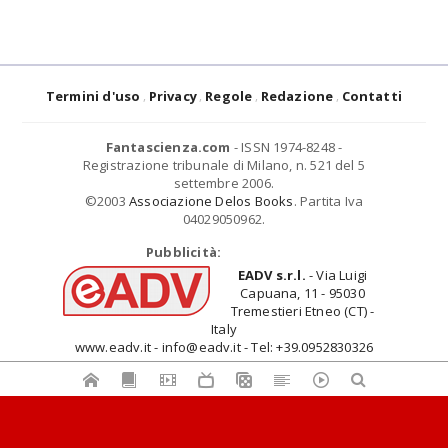
Termini d'uso
Privacy
Regole
Redazione
Contatti
Fantascienza.com
- ISSN 1974-8248 -
Registrazione tribunale di Milano, n. 521 del 5
settembre 2006.
©2003
Associazione Delos Books
. Partita Iva
04029050962.
Pubblicità:
EADV s.r.l.
- Via Luigi
Capuana, 11 - 95030
Tremestieri Etneo (CT) -
Italy
www.eadv.it - info@eadv.it - Tel: +39.0952830326