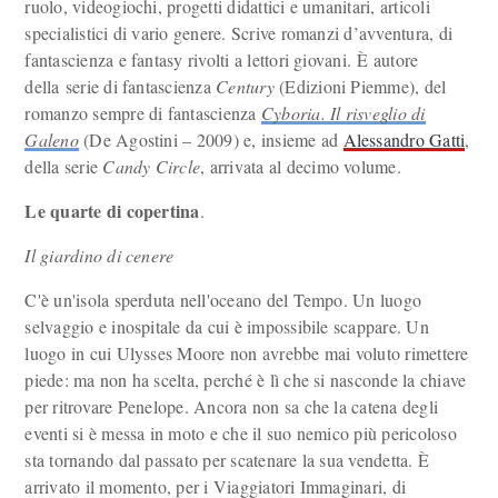
ruolo, videogiochi, progetti didattici e umanitari, articoli
specialistici di vario genere. Scrive romanzi d’avventura, di
fantascienza e fantasy rivolti a lettori giovani. È autore
della serie di fantascienza
Century
(Edizioni Piemme), del
romanzo sempre di fantascienza
Cyboria. Il risveglio di
Galeno
(De Agostini – 2009) e, insieme ad
Alessandro Gatti
,
della serie
Candy Circle
, arrivata al decimo volume.
Le quarte di copertina
.
Il giardino di cenere
C'è un'isola sperduta nell'oceano del Tempo. Un luogo
selvaggio e inospitale da cui è impossibile scappare. Un
luogo in cui Ulysses Moore non avrebbe mai voluto rimettere
piede: ma non ha scelta, perché è lì che si nasconde la chiave
per ritrovare Penelope. Ancora non sa che la catena degli
eventi si è messa in moto e che il suo nemico più pericoloso
sta tornando dal passato per scatenare la sua vendetta. È
arrivato il momento, per i Viaggiatori Immaginari, di