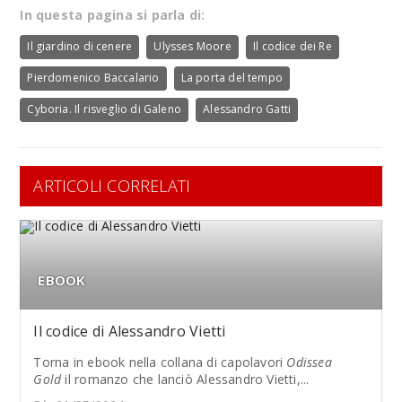
In questa pagina si parla di:
Il giardino di cenere
Ulysses Moore
Il codice dei Re
Pierdomenico Baccalario
La porta del tempo
Cyboria. Il risveglio di Galeno
Alessandro Gatti
ARTICOLI CORRELATI
EBOOK
Il codice di Alessandro Vietti
Torna in ebook nella collana di capolavori
Odissea
Gold
il romanzo che lanciò Alessandro Vietti,...