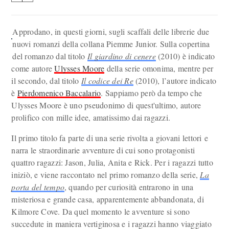
Approdano, in questi giorni, sugli scaffali delle librerie due
nuovi romanzi della collana Piemme Junior. Sulla copertina
del romanzo dal titolo
Il giardino di cenere
(2010) è indicato
come autore
Ulysses Moore
della serie omonima, mentre per
il secondo, dal titolo
Il codice dei Re
(2010), l’autore indicato
è
Pierdomenico Baccalario
. Sappiamo però da tempo che
Ulysses Moore è uno pseudonimo di quest'ultimo, autore
prolifico con mille idee, amatissimo dai ragazzi.
Il primo titolo fa parte di una serie rivolta a giovani lettori e
narra le straordinarie avventure di cui sono protagonisti
quattro ragazzi: Jason, Julia, Anita e Rick. Per i ragazzi tutto
iniziò, e viene raccontato nel primo romanzo della serie,
La
porta del tempo
, quando per curiosità entrarono in una
misteriosa e grande casa, apparentemente abbandonata, di
Kilmore Cove. Da quel momento le avventure si sono
succedute in maniera vertiginosa e i ragazzi hanno viaggiato