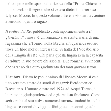
nel tempo e nello spazio alla ricerca della “Prima Chiave” e
hanno svelato il segreto che si celava dietro il misterioso
Ulysses Moore. In questo volume altre emozionanti avventure
attendono i quattro ragazzi.
Il codice dei Re
, pubblicato contemporaneamente a
Il
giardino di cenere
, è un romanzo a se stante, narra di una
ragazzina che a Torino, nella libreria antiquaria di suo zio
trova un libro molto interessante. Si tratta del Vocabolario
della Lingua dei Re. Chi parla questa lingua avrà la capacità
di ridurre in suo potere chi ascolta. Due romanzi avvincenti
che saranno di sicuro gradimento dei tanti giovani lettori.
L’autore
. Dietro lo pseudonimo di Ulysses Moore si cela
uno scrittore amato da stuoli di ragazzi: Pierdomenico
Baccalario. L’autore è nato nel 1974 ad Acqui Terme, è
laureato in giurisprudenza ed è giornalista freelance. Come
scrittore ha al suo attivo numerosi romanzi tradotti in molte
lingue, resoconti di viaggio, libri-gioco, racconti, giochi di