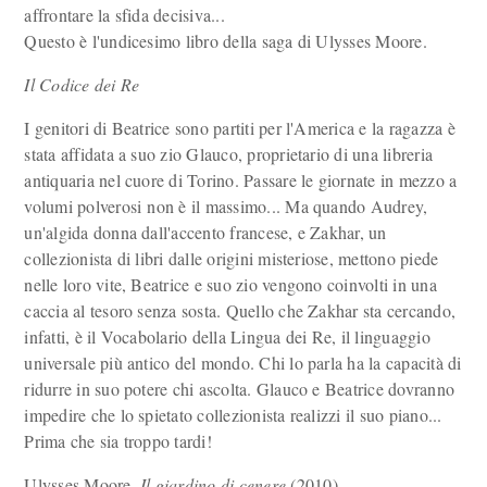
affrontare la sfida decisiva...
Questo è l'undicesimo libro della saga di Ulysses Moore.
Il Codice dei Re
I genitori di Beatrice sono partiti per l'America e la ragazza è
stata affidata a suo zio Glauco, proprietario di una libreria
antiquaria nel cuore di Torino. Passare le giornate in mezzo a
volumi polverosi non è il massimo... Ma quando Audrey,
un'algida donna dall'accento francese, e Zakhar, un
collezionista di libri dalle origini misteriose, mettono piede
nelle loro vite, Beatrice e suo zio vengono coinvolti in una
caccia al tesoro senza sosta. Quello che Zakhar sta cercando,
infatti, è il Vocabolario della Lingua dei Re, il linguaggio
universale più antico del mondo. Chi lo parla ha la capacità di
ridurre in suo potere chi ascolta. Glauco e Beatrice dovranno
impedire che lo spietato collezionista realizzi il suo piano...
Prima che sia troppo tardi!
Ulysses Moore,
Il giardino di cenere
(2010)