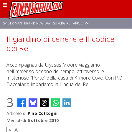
SPIDER-MAN: BRAND NEW DAY
SUPERGIRL
APPLE TV+
Il giardino di cenere e Il codice
FRANCO RICCIARDIELLO
ZENDAYA
AVENGERS: DOOMSDAY
STAR TREK
dei Re
NETFLIX
SADIE SINK
CELIA ROSE GOODING
Accompagnati da Ulysses Moore viaggiamo
nell’immenso oceano del tempo, attraverso le
misteriose “Porte” della casa di Kilmore Cove. Con P.D.
Baccalario impariamo la Lingua dei Re.
3
Articolo di
Pino Cottogni
Mercoledì
6 ottobre 2010
A
A