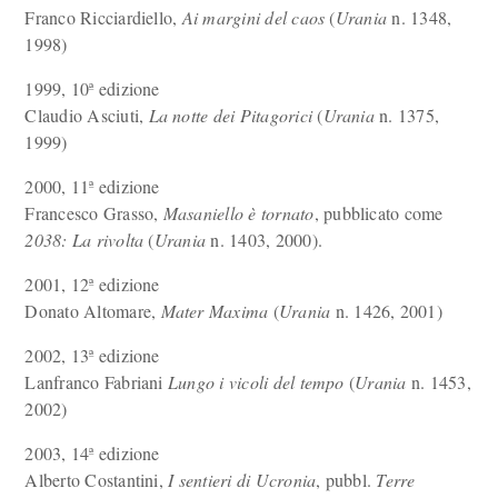
Franco Ricciardiello,
Ai margini del caos
(
Urania
n. 1348,
1998)
1999, 10ª edizione
Claudio Asciuti,
La notte dei Pitagorici
(
Urania
n. 1375,
1999)
2000, 11ª edizione
Francesco Grasso,
Masaniello è tornato
, pubblicato come
2038: La rivolta
(
Urania
n. 1403, 2000).
2001, 12ª edizione
Donato Altomare,
Mater Maxima
(
Urania
n. 1426, 2001)
2002, 13ª edizione
Lanfranco Fabriani
Lungo i vicoli del tempo
(
Urania
n. 1453,
2002)
2003, 14ª edizione
Alberto Costantini,
I sentieri di Ucronia
, pubbl.
Terre