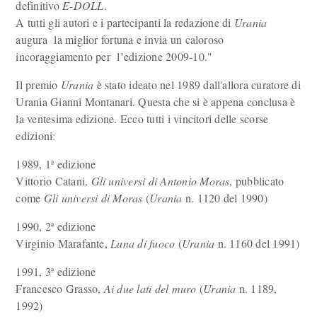
definitivo
E-DOLL
.
A tutti gli autori e i partecipanti la redazione di
Urania
augura la miglior fortuna e invia un caloroso
incoraggiamento per l’edizione 2009-10."
Il premio
Urania
è stato ideato nel 1989 dall'allora curatore di
Urania Gianni Montanari. Questa che si è appena conclusa è
la ventesima edizione. Ecco tutti i vincitori delle scorse
edizioni:
1989, 1ª edizione
Vittorio Catani,
Gli universi di Antonio Moras
, pubblicato
come
Gli universi di Moras
(
Urania
n. 1120 del 1990)
1990, 2ª edizione
Virginio Marafante,
Luna di fuoco
(
Urania
n. 1160 del 1991)
1991, 3ª edizione
Francesco Grasso,
Ai due lati del muro
(
Urania
n. 1189,
1992)