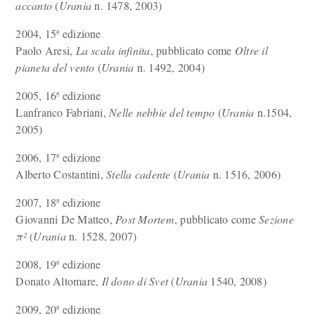
accanto
(
Urania
n. 1478, 2003)
2004, 15ª edizione
Paolo Aresi,
La scala infinita
, pubblicato come
Oltre il
pianeta del vento
(
Urania
n. 1492, 2004)
2005, 16ª edizione
Lanfranco Fabriani,
Nelle nebbie del tempo
(
Urania
n.1504,
2005)
2006, 17ª edizione
Alberto Costantini,
Stella cadente
(
Urania
n. 1516, 2006)
2007, 18ª edizione
Giovanni De Matteo,
Post Mortem
, pubblicato come
Sezione
π²
(
Urania
n. 1528, 2007)
2008, 19ª edizione
Donato Altomare,
Il dono di Svet
(
Urania
1540, 2008)
2009, 20ª edizione