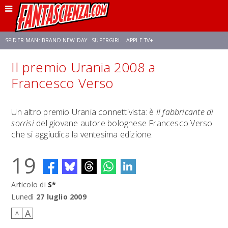
SPIDER-MAN: BRAND NEW DAY
SUPERGIRL
APPLE TV+
Il premio Urania 2008 a
FRANCO RICCIARDIELLO
ZENDAYA
STAR TREK
AVENGERS: DOOMSDAY
Francesco Verso
NETFLIX
SADIE SINK
STAR TREK: STRANGE NEW WORLDS
Un altro premio Urania connettivista: è
Il fabbricante di
sorrisi
del giovane autore bolognese Francesco Verso
che si aggiudica la ventesima edizione.
19
Articolo di
S*
Lunedì
27 luglio 2009
A
A