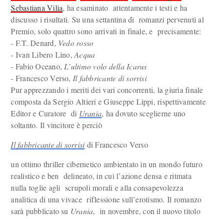
Sebastiana Vilia
, ha esaminato attentamente i testi e ha
discusso i risultati. Su una settantina di romanzi pervenuti al
Premio, solo quattro sono arrivati in finale, e precisamente:
- F.T. Denard,
Vedo rosso
- Ivan Libero Lino,
Acqua
- Fabio Oceano,
L’ultimo volo della Icarus
- Francesco Verso,
Il fabbricante di sorrisi
Pur apprezzando i meriti dei vari concorrenti, la giuria finale
composta da Sergio Altieri e Giuseppe Lippi, rispettivamente
Editor e Curatore di
Urania
, ha dovuto sceglierne uno
soltanto. Il vincitore è perciò
Il fabbricante di sorrisi
di Francesco Verso
un ottimo thriller cibernetico ambientato in un mondo futuro
realistico e ben delineato, in cui l’azione densa e ritmata
nulla toglie agli scrupoli morali e alla consapevolezza
analitica di una vivace riflessione sull’erotismo. Il romanzo
sarà pubblicato su
Urania
, in novembre, con il nuovo titolo