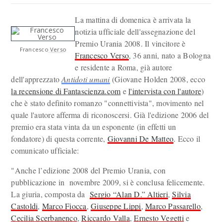
La mattina di domenica è arrivata la
notizia ufficiale dell'assegnazione del
Premio Urania 2008. Il vincitore è
Francesco Verso
Francesco Verso
, 36 anni, nato a Bologna
e residente a Roma, già autore
dell'apprezzato
Antidoti umani
(Giovane Holden 2008, ecco
la recensione di Fantascienza.com
e
l'intervista con l'autore
)
che è stato definito romanzo "connettivista", movimento nel
quale l'autore afferma di riconoscersi. Già l'edizione 2006 del
premio era stata vinta da un esponente (in effetti un
fondatore) di questa corrente,
Giovanni De Matteo
. Ecco il
comunicato ufficiale:
"Anche l’edizione 2008 del Premio Urania, con
pubblicazione in novembre 2009, si è conclusa felicemente.
La giuria, composta da
Sergio “Alan D.” Altieri
,
Silvia
Castoldi
,
Marco Fiocca
,
Giuseppe Lippi
,
Marco Passarello
,
Cecilia Scerbanenco
,
Riccardo Valla
,
Ernesto Vegetti
e