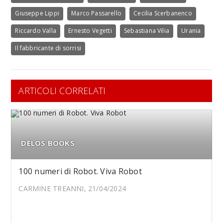
Giuseppe Lippi
Marco Passarello
Cecilia Scerbanenco
Riccardo Valla
Ernesto Vegetti
Sebastiana Vilia
Urania
Il fabbricante di sorrisi
ARTICOLI CORRELATI
DELOS BOOKS
100 numeri di Robot. Viva Robot
CARMINE TREANNI, 21/04/2024