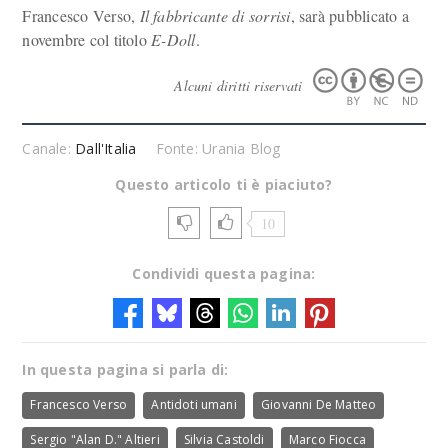
Francesco Verso,
Il fabbricante di sorrisi
, sarà pubblicato a
novembre col titolo
E-Doll
.
Alcuni diritti riservati
Canale:
Dall'Italia
Fonte: Urania Blog
Questo articolo ti è piaciuto?
10
Condividi questa pagina:
In questa pagina si parla di:
Francesco Verso
Antidoti umani
Giovanni De Matteo
Sergio "Alan D." Altieri
Silvia Castoldi
Marco Fiocca