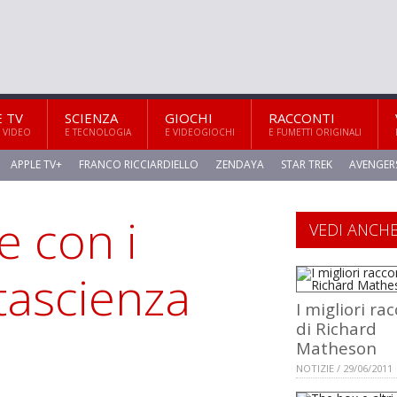
E TV
SCIENZA
GIOCHI
RACCONTI
 VIDEO
E TECNOLOGIA
E VIDEOGIOCHI
E FUMETTI ORIGINALI
APPLE TV+
FRANCO RICCIARDIELLO
ZENDAYA
STAR TREK
AVENGER
e con i
VEDI ANCH
tascienza
I migliori ra
di Richard
Matheson
NOTIZIE / 29/06/2011