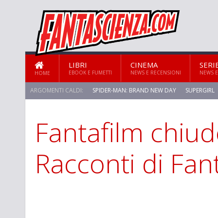
LIBRI
CINEMA
SERI
EBOOK E FUMETTI
NEWS E RECENSIONI
NEWS E
HOME
ARGOMENTI CALDI:
SPIDER-MAN: BRAND NEW DAY
SUPERGIRL
Fantafilm chiud
STAR TREK: STRANGE NEW WORLDS
Racconti di Fan