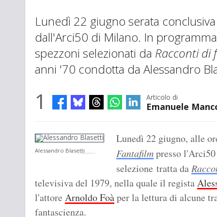
Lunedì 22 giugno serata conclusiva
dall'Arci50 di Milano. In programma
spezzoni selezionati da
Racconti di 
anni '70 condotta da Alessandro Bla
1
Articolo di
Emanuele Manc
Lunedì 22 giugno, alle or
Alessandro Blasetti
Fantafilm
presso l'Arci50 
selezione tratta da
Raccon
televisiva del 1979, nella quale il regista
Ales
l'attore
Arnoldo Foà
per la lettura di alcune t
fantascienza.