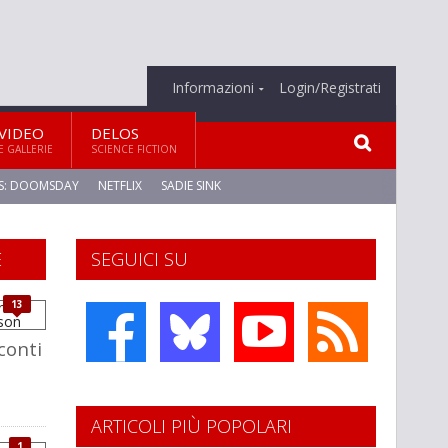
Informazioni
Login/Registrati
VIDEO
DELOS
E GALLERIE
SCIENCE FICTION
S: DOOMSDAY
NETFLIX
SADIE SINK
E
SEGUICI SU
13
cconti
ARTICOLI PIÙ POPOLARI
1