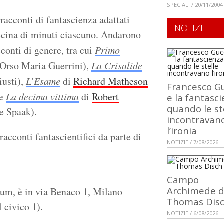
SPECIALI / 20/11/2004
 racconti di fantascienza adattati
NOTIZIE
 decina di minuti ciascuno. Andarono
cconti di genere, tra cui
Primo
Orso Maria Guerrini),
La Crisalide
iusti),
L’Esame
di
Richard Matheson
Francesco Gu
 e
La decima vittima
di
Robert
e la fantasci
quando le st
e Spaak).
incontravan
l’ironia
racconti fantascientifici da parte di
NOTIZIE / 7/08/2026
Campo
Archimede d
orum, è in via Benaco 1, Milano
Thomas Dis
l civico 1).
NOTIZIE / 6/08/2026