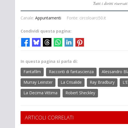
Tutti i diritti rise
Canale:
Appuntamenti
Fonte: circoloarci50.it
Condividi questa pagina:
In questa pagina si parla di:
Fantafilm
Racconti di fantascienza
Alessandro Bl
Murray Leinster
La Crisalide
Ray Bradbury
L’
La Decima Vittima
Robert Sheckley
ARTICOLI CORRELATI