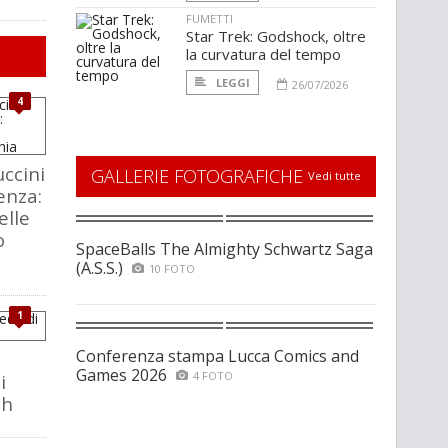
FUMETTI
Star Trek: Godshock, oltre
la curvatura del tempo
LEGGI
26/07/2026
4
ccini
GALLERIE FOTOGRAFICHE
Vedi tutte
enza:
elle
o
SpaceBalls The Almighty Schwartz Saga
(A.S.S.)
10 FOTO
1
Conferenza stampa Lucca Comics and
Games 2026
4 FOTO
i
ch