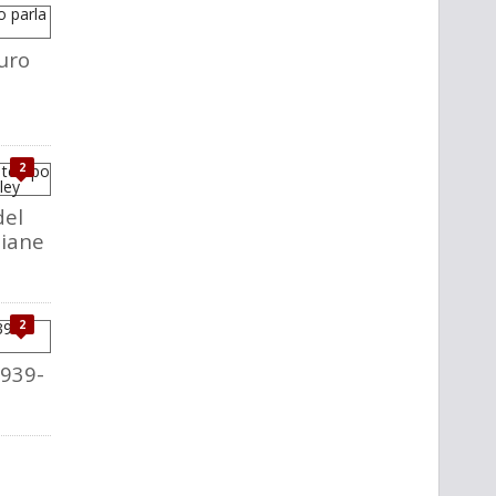
uro
2
del
liane
2
1939-