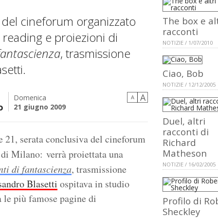
 del cineforum organizzato
The box e alt
racconti
 reading e proiezioni di
NOTIZIE / 1/07/2010
fantascienza
, trasmissione
setti.
Ciao, Bob
NOTIZIE / 12/12/2005
A
Domenica
A
o
21 giugno 2009
Duel, altri
racconti di
e 21, serata conclusiva del cineforum
Richard
Matheson
di Milano: verrà proiettata una
NOTIZIE / 16/02/2005
ti di fantascienza
, trasmissione
sandro Blasetti
ospitava in studio
ra le più famose pagine di
Profilo di Ro
Sheckley