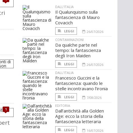
DALL'ITALIA
ri
Il Qualunquismo sulla
fantascienza di Mauro
Covacich
LEGGI
26/07/2026
CONTAMINAZIONI
Da qualche parte nel
tempo: la fantascienza
degli Iron Maiden
LEGGI
26/07/2026
DALL'ITALIA
Francesco Guccini e la
fantascienza: quando le
stelle incontravano l’ironia
LEGGI
7/08/2026
EDITORIA
1
Dall’antichità alla Golden
Age: ecco la storia della
fantascienza letteraria
bert
LEGGI
16/07/2026