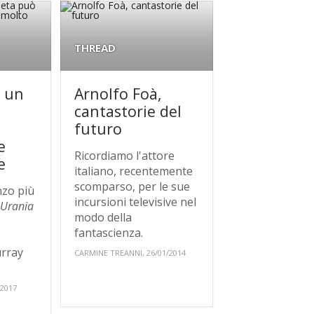
THREAD
e un
Arnolfo Foà,
cantastorie del
futuro
e
Ricordiamo l'attore
e
italiano, recentemente
scomparso, per le sue
nzo più
incursioni televisive nel
u
Urania
modo della
fantascienza.
urray
CARMINE TREANNI, 26/01/2014
/2017