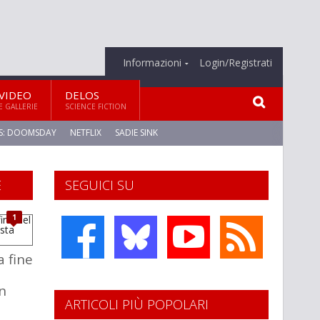
Informazioni
Login/Registrati
VIDEO
DELOS
E GALLERIE
SCIENCE FICTION
S: DOOMSDAY
NETFLIX
SADIE SINK
E
SEGUICI SU
1
a fine
on
ARTICOLI PIÙ POPOLARI