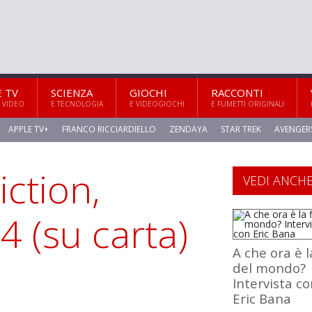
E TV
SCIENZA
GIOCHI
RACCONTI
 VIDEO
E TECNOLOGIA
E VIDEOGIOCHI
E FUMETTI ORIGINALI
APPLE TV+
FRANCO RICCIARDIELLO
ZENDAYA
STAR TREK
AVENGER
iction,
VEDI ANCH
14 (su carta)
A che ora è l
del mondo?
Intervista c
Eric Bana