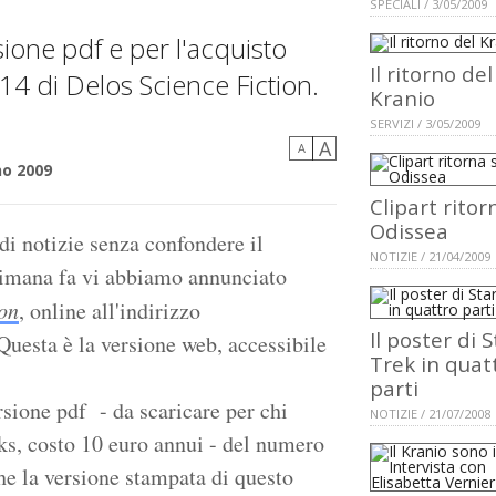
SPECIALI / 3/05/2009
sione pdf e per l'acquisto
Il ritorno del
14 di Delos Science Fiction.
Kranio
SERVIZI / 3/05/2009
A
A
no 2009
Clipart ritor
Odissea
di notizie senza confondere il
NOTIZIE / 21/04/2009
ttimana fa vi abbiamo annunciato
ion
, online all'indirizzo
Il poster di S
 Questa è la versione web, accessibile
Trek in quat
parti
rsione pdf - da scaricare per chi
NOTIZIE / 21/07/2008
ks, costo 10 euro annui - del numero
che la versione stampata di questo