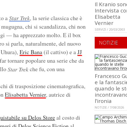
Il Kranio sono
Intervista c
Elisabetta
to a
Star Trek
, la serie classica che è
Vernier
 mugugna, chi si scandalizza, chi non
SERVIZI / 20/03/2003
ggi — ha apprezzato molto. E il box
NOTIZIE
ro si parla, naturalmente, del nuovo
 Uhura),
Eric Bana
(il cattivo) e a
JJ
far tornare popolare una serie che da
ello
che fu, con una
Star Trek
Francesco Gu
.
e la fantasci
schi di trasposizione cinematografica,
quando le st
con
Elisabetta Vernier
, autrice di
incontravan
l’ironia
NOTIZIE / 7/08/2026
uistabile su Delos Store
al costo di
meri di Delos Science Fiction
al