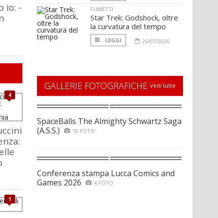
 io: -
FUMETTI
on
Star Trek: Godshock, oltre
la curvatura del tempo
LEGGI
26/07/2026
GALLERIE FOTOGRAFICHE
Vedi tutte
4
SpaceBalls The Almighty Schwartz Saga
ccini
(A.S.S.)
10 FOTO
enza:
elle
o
Conferenza stampa Lucca Comics and
Games 2026
4 FOTO
1