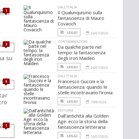
DALL'ITALIA
1
Il Qualunquismo sulla
fantascienza di Mauro
Covacich
LEGGI
26/07/2026
CONTAMINAZIONI
2
Da qualche parte nel
tempo: la fantascienza
na su
degli Iron Maiden
LEGGI
26/07/2026
DALL'ITALIA
Francesco Guccini e la
6
fantascienza: quando le
stelle incontravano l’ironia
tar
tro
LEGGI
7/08/2026
EDITORIA
Dall’antichità alla Golden
Age: ecco la storia della
1
fantascienza letteraria
LEGGI
16/07/2026