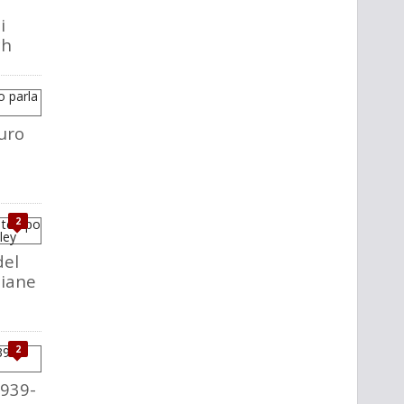
i
ch
uro
2
del
liane
2
1939-