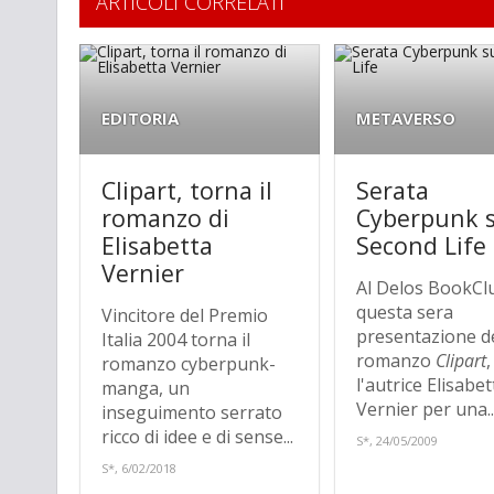
ARTICOLI CORRELATI
EDITORIA
METAVERSO
Clipart, torna il
Serata
romanzo di
Cyberpunk 
Elisabetta
Second Life
Vernier
Al Delos BookCl
questa sera
Vincitore del Premio
presentazione d
Italia 2004 torna il
romanzo
Clipart
romanzo cyberpunk-
l'autrice Elisabet
manga, un
Vernier per una..
inseguimento serrato
ricco di idee e di sense...
S*, 24/05/2009
S*, 6/02/2018