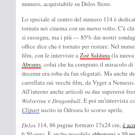
numero, acquistabile su Delos Store.
Lo speciale al centro del numero 114 è dedica
tornata nei cinema con un nuovo volto. C'è chi
si rassegna, ma i più — 85% dai nostri sonda
office dice che è tornato per restare. Nel nume
film, con le interviste a
Zoë Saldana
(la nuova
Abrams
, colui che ha compiuto il miracolo di 
decenni era roba da fan sfegatati. Ma anche d
carrellata sui vecchi film, da Vyger a Nemesis
All'interno anche articoli su due supereroi fre
e
. E poi un'intervista 
Wolverine
Dragonball
Clipart
uscito in Odissea lo scorso aprile.
114, 86 pagine formato 17x24 cm,
è acq
Delos
6,50 euro. È anche possibile
abbonarsi a 10 nu