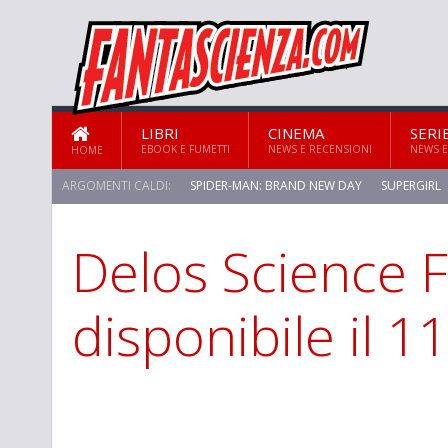
LIBRI
CINEMA
SERI
EBOOK E FUMETTI
NEWS E RECENSIONI
NEWS E
HOME
ARGOMENTI CALDI:
SPIDER-MAN: BRAND NEW DAY
SUPERGIRL
Delos Science F
STAR TREK: STRANGE NEW WORLDS
disponibile il 1