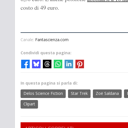
costo di 49 euro.
Canale:
Fantascienza.com
Condividi questa pagina:
In questa pagina si parla di:
Delos Science Fiction
Star Trek
Zoë Saldana
Clipart