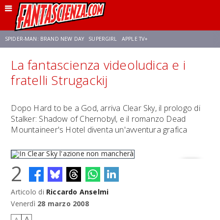
SPIDER-MAN: BRAND NEW DAY
SUPERGIRL
APPLE TV+
La fantascienza videoludica e i
FRANCO RICCIARDIELLO
ZENDAYA
STAR TREK
AVENGERS: DOOMSDAY
fratelli Strugackij
NETFLIX
SADIE SINK
STAR TREK: STRANGE NEW WORLDS
Dopo Hard to be a God, arriva Clear Sky, il prologo di
Stalker: Shadow of Chernobyl, e il romanzo Dead
Mountaineer's Hotel diventa un'avventura grafica
2
Articolo di
Riccardo Anselmi
In Clear Sky l'azione non mancherà
Venerdì
28 marzo 2008
A
A