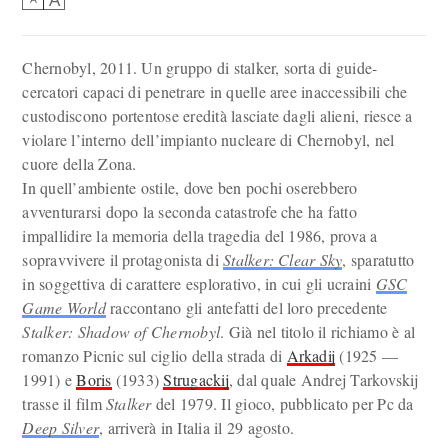
Chernobyl, 2011. Un gruppo di stalker, sorta di guide-
cercatori capaci di penetrare in quelle aree inaccessibili che
custodiscono portentose eredità lasciate dagli alieni, riesce a
violare l’interno dell’impianto nucleare di Chernobyl, nel
cuore della Zona.
In quell’ambiente ostile, dove ben pochi oserebbero
avventurarsi dopo la seconda catastrofe che ha fatto
impallidire la memoria della tragedia del 1986, prova a
sopravvivere il protagonista di
Stalker: Clear Sky
, sparatutto
in soggettiva di carattere esplorativo, in cui gli ucraini
GSC
Game World
raccontano gli antefatti del loro precedente
Stalker: Shadow of Chernobyl
. Già nel titolo il richiamo è al
romanzo Picnic sul ciglio della strada di
Arkadij
(1925 —
1991) e
Boris
(1933)
Strugackij
, dal quale Andrej Tarkovskij
trasse il film
Stalker
del 1979. Il gioco, pubblicato per Pc da
Deep Silver
, arriverà in Italia il 29 agosto.