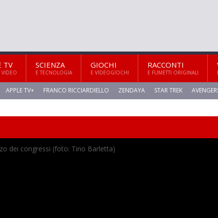
E TV
SCIENZA
GIOCHI
RACCONTI
 VIDEO
E TECNOLOGIA
E VIDEOGIOCHI
E FUMETTI ORIGINALI
APPLE TV+
FRANCO RICCIARDIELLO
ZENDAYA
STAR TREK
AVENGER