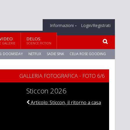
Informazioni
Login/Registrati
VIDEO
DELOS
E GALLERIE
SCIENCE FICTION
S: DOOMSDAY
NETFLIX
SADIE SINK
CELIA ROSE GOODING
GALLERIA FOTOGRAFICA - FOTO 6/6
Sticcon 2026
Articolo: Sticcon, il ritorno a casa