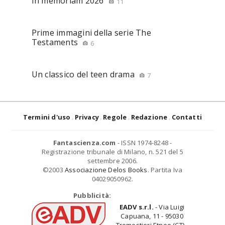
In memoriam 2026
11
Prime immagini della serie The
Testaments
6
Un classico del teen drama
7
Termini d'uso
Privacy
Regole
Redazione
Contatti
Fantascienza.com
- ISSN 1974-8248 -
Registrazione tribunale di Milano, n. 521 del 5
settembre 2006.
©2003
Associazione Delos Books
. Partita Iva
04029050962.
Pubblicità:
EADV s.r.l.
- Via Luigi
Capuana, 11 - 95030