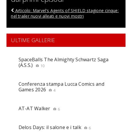
Articolo: Marvel's Agents of SHIELD stagione cinque:
nel trailer nuovi alleati e nuovi mostri
ULTIME GALLERIE
SpaceBalls The Almighty Schwartz Saga
(A.S.S.)
10
Conferenza stampa Lucca Comics and
Games 2026
4
AT-AT Walker
6
Delos Days: il salone e i talk
6