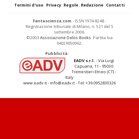
Termini d'uso
Privacy
Regole
Redazione
Contatti
Fantascienza.com
- ISSN 1974-8248 -
Registrazione tribunale di Milano, n. 521 del 5
settembre 2006.
©2003
Associazione Delos Books
. Partita Iva
04029050962.
Pubblicità:
EADV s.r.l.
- Via Luigi
Capuana, 11 - 95030
Tremestieri Etneo (CT) -
Italy
www.eadv.it - info@eadv.it - Tel: +39.0952830326