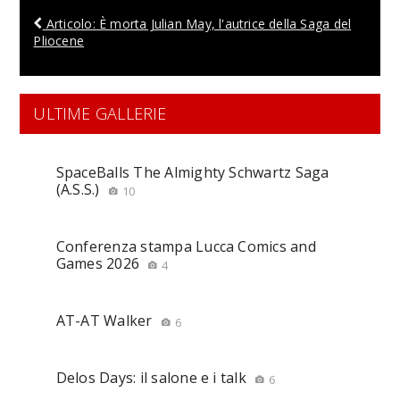
Articolo: È morta Julian May, l'autrice della Saga del
Pliocene
ULTIME GALLERIE
SpaceBalls The Almighty Schwartz Saga
(A.S.S.)
10
Conferenza stampa Lucca Comics and
Games 2026
4
AT-AT Walker
6
Delos Days: il salone e i talk
6