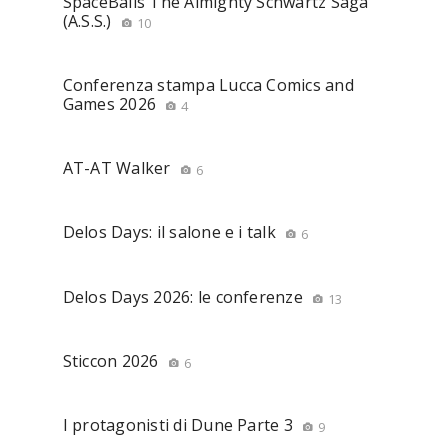
SpaceBalls The Almighty Schwartz Saga
(A.S.S.)
10
Conferenza stampa Lucca Comics and
Games 2026
4
AT-AT Walker
6
Delos Days: il salone e i talk
6
Delos Days 2026: le conferenze
13
Sticcon 2026
6
I protagonisti di Dune Parte 3
9