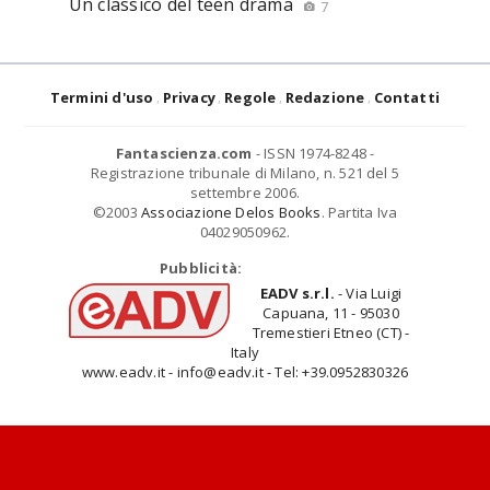
Un classico del teen drama
7
Termini d'uso
Privacy
Regole
Redazione
Contatti
Fantascienza.com
- ISSN 1974-8248 -
Registrazione tribunale di Milano, n. 521 del 5
settembre 2006.
©2003
Associazione Delos Books
. Partita Iva
04029050962.
Pubblicità:
EADV s.r.l.
- Via Luigi
Capuana, 11 - 95030
Tremestieri Etneo (CT) -
Italy
www.eadv.it - info@eadv.it - Tel: +39.0952830326