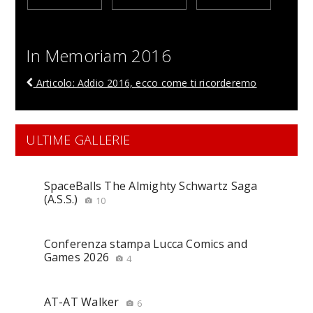
In Memoriam 2016
Articolo: Addio 2016, ecco come ti ricorderemo
ULTIME GALLERIE
SpaceBalls The Almighty Schwartz Saga
(A.S.S.)
10
Conferenza stampa Lucca Comics and
Games 2026
4
AT-AT Walker
6