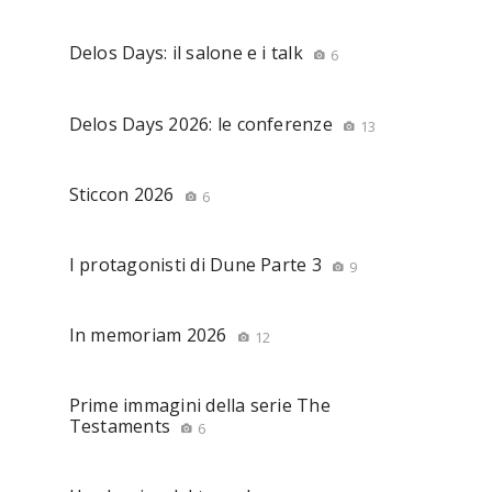
Delos Days: il salone e i talk
6
Delos Days 2026: le conferenze
13
Sticcon 2026
6
I protagonisti di Dune Parte 3
9
In memoriam 2026
12
Prime immagini della serie The
Testaments
6