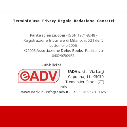
Termini d'uso
Privacy
Regole
Redazione
Contatti
Fantascienza.com
- ISSN 1974-8248 -
Registrazione tribunale di Milano, n. 521 del 5
settembre 2006.
©2003
Associazione Delos Books
. Partita Iva
04029050962.
Pubblicità:
EADV s.r.l.
- Via Luigi
Capuana, 11 - 95030
Tremestieri Etneo (CT) -
Italy
www.eadv.it - info@eadv.it - Tel: +39.0952830326