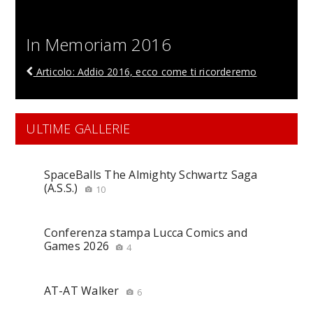
In Memoriam 2016
Articolo: Addio 2016, ecco come ti ricorderemo
ULTIME GALLERIE
SpaceBalls The Almighty Schwartz Saga
(A.S.S.)
10
Conferenza stampa Lucca Comics and
Games 2026
4
AT-AT Walker
6