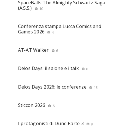
SpaceBalls The Almighty Schwartz Saga
(A.S.S.)
10
Conferenza stampa Lucca Comics and
Games 2026
4
AT-AT Walker
6
Delos Days: il salone e i talk
6
Delos Days 2026: le conferenze
13
Sticcon 2026
6
I protagonisti di Dune Parte 3
9