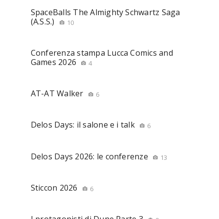
SpaceBalls The Almighty Schwartz Saga
(A.S.S.)
10
Conferenza stampa Lucca Comics and
Games 2026
4
AT-AT Walker
6
Delos Days: il salone e i talk
6
Delos Days 2026: le conferenze
13
Sticcon 2026
6
I protagonisti di Dune Parte 3