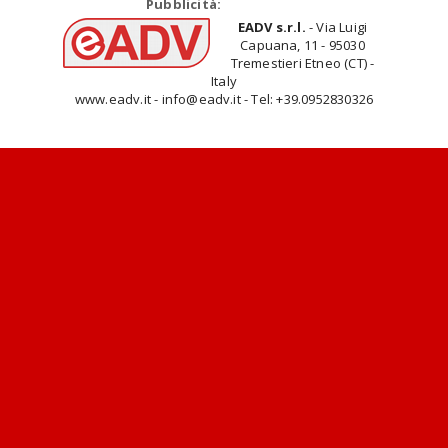
Pubblicità:
EADV s.r.l.
- Via Luigi
Capuana, 11 - 95030
Tremestieri Etneo (CT) -
Italy
www.eadv.it - info@eadv.it - Tel: +39.0952830326