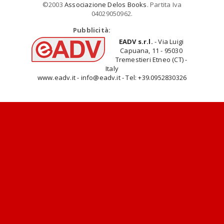
©2003
Associazione Delos Books
. Partita Iva
04029050962.
Pubblicità:
EADV s.r.l.
- Via Luigi
Capuana, 11 - 95030
Tremestieri Etneo (CT) -
Italy
www.eadv.it - info@eadv.it - Tel: +39.0952830326