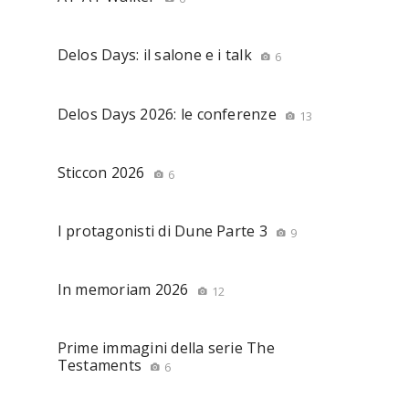
Delos Days: il salone e i talk
6
Delos Days 2026: le conferenze
13
Sticcon 2026
6
I protagonisti di Dune Parte 3
9
In memoriam 2026
12
Prime immagini della serie The
Testaments
6