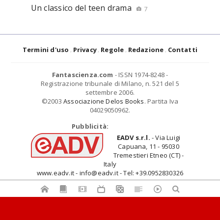
Un classico del teen drama
7
Termini d'uso
Privacy
Regole
Redazione
Contatti
Fantascienza.com
- ISSN 1974-8248 -
Registrazione tribunale di Milano, n. 521 del 5
settembre 2006.
©2003
Associazione Delos Books
. Partita Iva
04029050962.
Pubblicità:
EADV s.r.l.
- Via Luigi
Capuana, 11 - 95030
Tremestieri Etneo (CT) -
Italy
www.eadv.it - info@eadv.it - Tel: +39.0952830326