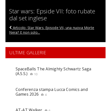
Star wars: Epside VII: foto rubate
dal set inglese
Articolo: Star Wars: Episode VII, una nuova Morte
Nera? E non solo...
ULTIME GALLERIE
SpaceBalls The Almighty Schwartz Saga
(A.S.S.)
10
Conferenza stampa Lucca Comics and
Games 2026
4
AT-AT Walker
6