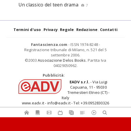
Un classico del teen drama
7
Termini d'uso
Privacy
Regole
Redazione
Contatti
Fantascienza.com
- ISSN 1974-8248 -
Registrazione tribunale di Milano, n. 521 del 5
settembre 2006.
©2003
Associazione Delos Books
. Partita Iva
04029050962.
Pubblicità:
EADV s.r.l.
- Via Luigi
Capuana, 11 - 95030
Tremestieri Etneo (CT) -
Italy
www.eadv.it - info@eadv.it - Tel: +39.0952830326