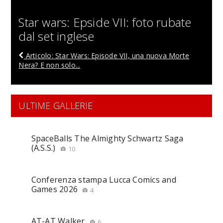
Star wars: Epside VII: foto rubate
dal set inglese
Articolo: Star Wars: Episode VII, una nuova Morte
Nera? E non solo...
ULTIME GALLERIE
SpaceBalls The Almighty Schwartz Saga
(A.S.S.)
10
Conferenza stampa Lucca Comics and
Games 2026
4
AT-AT Walker
6