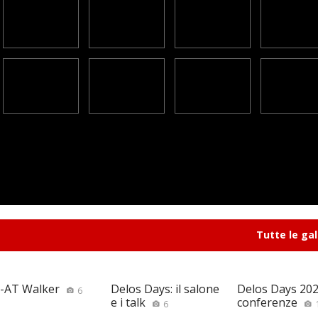
Tutte le gal
-AT Walker
Delos Days: il salone
Delos Days 2026
6
e i talk
conferenze
6