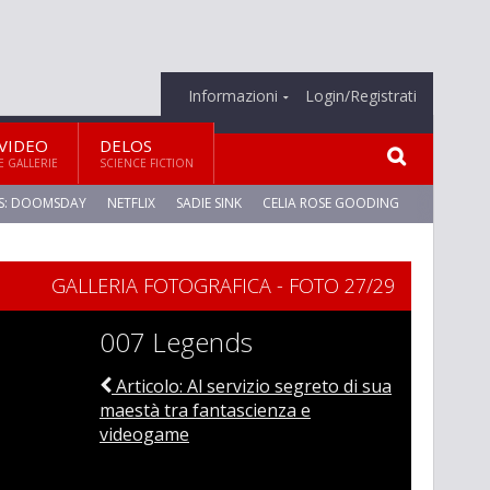
Informazioni
Login/Registrati
VIDEO
DELOS
E GALLERIE
SCIENCE FICTION
S: DOOMSDAY
NETFLIX
SADIE SINK
CELIA ROSE GOODING
GALLERIA FOTOGRAFICA - FOTO 27/29
007 Legends
Articolo: Al servizio segreto di sua
maestà tra fantascienza e
videogame