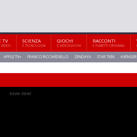
E TV
SCIENZA
GIOCHI
RACCONTI
 VIDEO
E TECNOLOGIA
E VIDEOGIOCHI
E FUMETTI ORIGINALI
APPLE TV+
FRANCO RICCIARDIELLO
ZENDAYA
STAR TREK
AVENGER