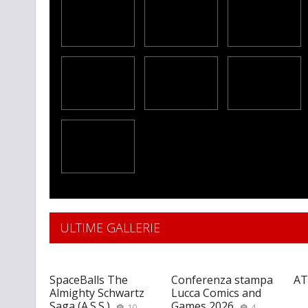
ULTIME GALLERIE
SpaceBalls The
Conferenza stampa
AT
Almighty Schwartz
Lucca Comics and
Saga (A.S.S.)
Games 2026
10
4