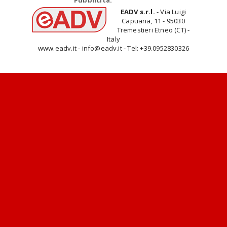
Pubblicità:
EADV s.r.l.
- Via Luigi
Capuana, 11 - 95030
Tremestieri Etneo (CT) -
Italy
www.eadv.it - info@eadv.it - Tel: +39.0952830326