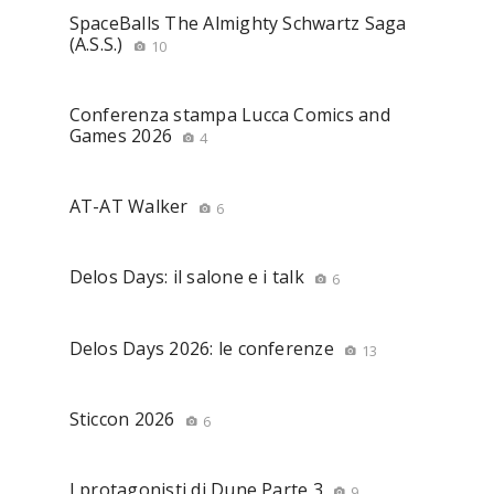
SpaceBalls The Almighty Schwartz Saga
(A.S.S.)
10
Conferenza stampa Lucca Comics and
Games 2026
4
AT-AT Walker
6
Delos Days: il salone e i talk
6
Delos Days 2026: le conferenze
13
Sticcon 2026
6
I protagonisti di Dune Parte 3
9